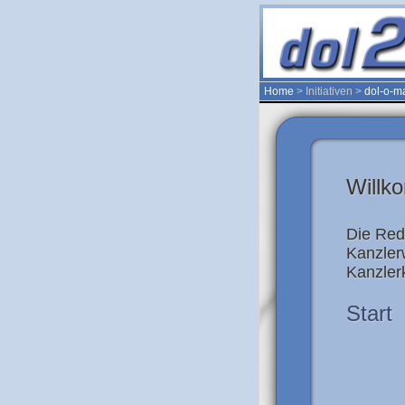
Home
> Initiativen >
dol-o-m
Willk
Die Red
Kanzlerw
Kanzler
Start