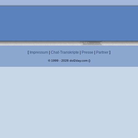
[
Impressum
|
Chat-Transkripte
|
Presse
|
Partner
]
© 1999 - 2026 dol2day.com ()