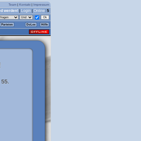
Team
|
Kontakt
|
Impressum
ed werden!
|
Login
|
Online
:
5
Parteien
DoLex
Hilfe
!
 55.