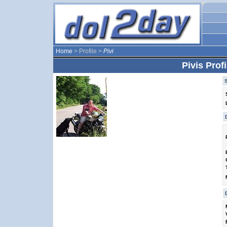
Home
> Profile >
Pivi
Pivis Profi