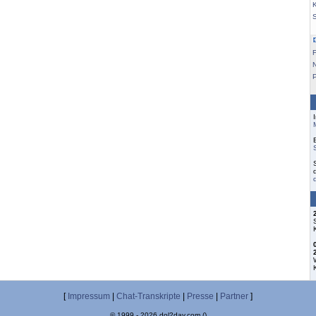
K
F
[
Impressum
|
Chat-Transkripte
|
Presse
|
Partner
]
© 1999 - 2026 dol2day.com ()