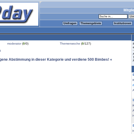
Mitgli
Umfragen
Themengebiete
Institutionen
moderator
(
0
/0)
Themenwoche
(
0
/127)
n
igene Abstimmung in dieser Kategorie und verdiene 500 Bimbes! «
K
K