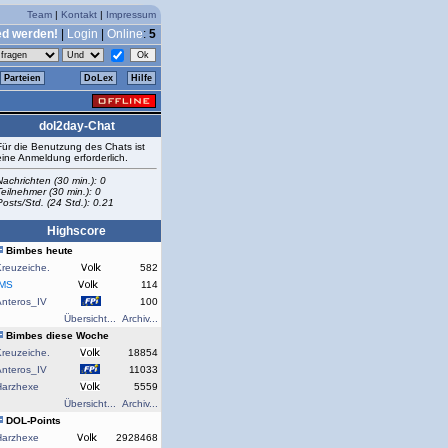
Team
|
Kontakt
|
Impressum
ed werden!
|
Login
|
Online
:
5
Parteien
DoLex
Hilfe
dol2day-Chat
Für die Benutzung des Chats ist
eine Anmeldung erforderlich.
Nachrichten (30 min.): 0
Teilnehmer (30 min.): 0
Posts/Std. (24 Std.): 0.21
Highscore
Bimbes heute
reuzeiche.
582
rMS
114
Anteros_IV
100
Übersicht...
Archiv...
Bimbes diese Woche
reuzeiche.
18854
Anteros_IV
11033
Harzhexe
5559
Übersicht...
Archiv...
DOL-Points
Harzhexe
2928468