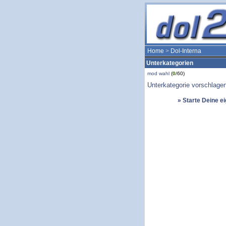
Home
>
Dol-Interna
Unterkategorien
mod wahl
(
0
/60)
Unterkategorie vorschlage
» Starte Deine e