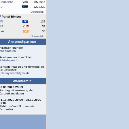
reuzeiche.
1973515
SBF_
1278232
Übersicht...
Partei-Bimbes
Pi
137
NIP
53
PsA
35
Übersicht...
Ansprechpartner
Initiativen gründen:
Moderatoren
Beschwerden über Doler:
Schiedsgericht
Sonstige Fragen und Hinweise an
die Betreiber:
dol2day-team@gmx.de
Wahltermin
20.09.2026 23:59
Stichtag: Nominierung der
Kanzlerkandidaten
01.10.2026 20:00 - 08.10.2026
20:00
Wahl zum/zur 83. Internet-
Kanzler/-in