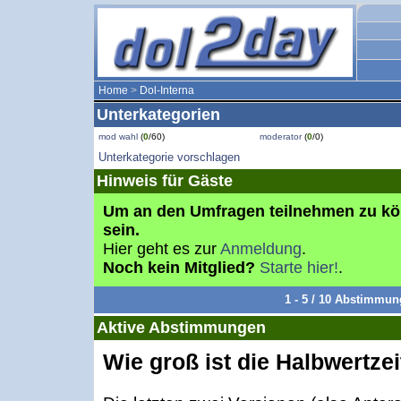
Home
>
Dol-Interna
Unterkategorien
mod wahl
(
0
/60)
moderator
(
0
/0)
Unterkategorie vorschlagen
Hinweis für Gäste
Um an den Umfragen teilnehmen zu k
sein.
Hier geht es zur
Anmeldung
.
Noch kein Mitglied?
Starte hier!
.
1 - 5 / 10 Abstimmu
Aktive Abstimmungen
Wie groß ist die Halbwertze