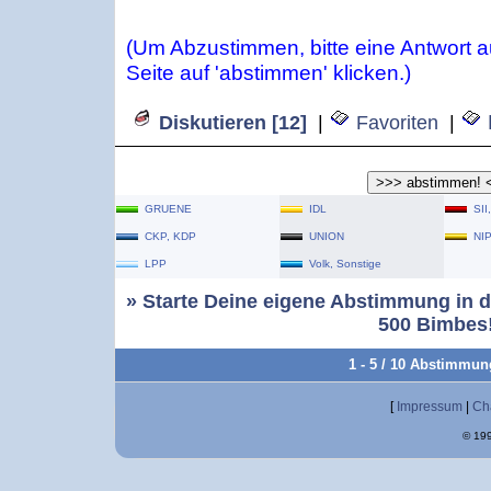
(Um Abzustimmen, bitte eine Antwort 
Seite auf 'abstimmen' klicken.)
Diskutieren [12]
|
Favoriten
|
GRUENE
IDL
SII
CKP, KDP
UNION
NI
LPP
Volk, Sonstige
» Starte Deine eigene Abstimmung in d
500 Bimbes!
1 - 5 / 10 Abstimmu
[
Impressum
|
Ch
© 199