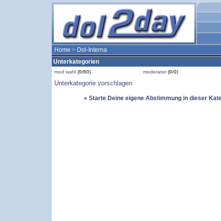
Home
>
Dol-Interna
Unterkategorien
mod wahl
(
0
/60)
moderator
(
0
/0)
Unterkategorie vorschlagen
» Starte Deine eigene Abstimmung in dieser Kat