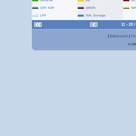
GRUENE
IDL
SII
CKP, KDP
UNION
NI
LPP
Volk, Sonstige
11 - 20
[
Impressum
|
Ch
© 199