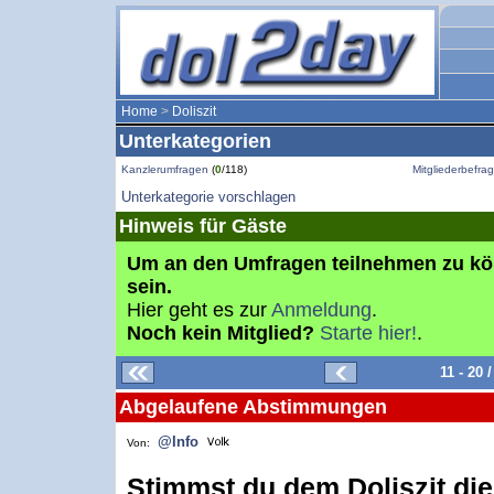
Home
>
Doliszit
Unterkategorien
Kanzlerumfragen
(
0
/118)
Mitgliederbefr
Unterkategorie vorschlagen
Hinweis für Gäste
Um an den Umfragen teilnehmen zu k
sein.
Hier geht es zur
Anmeldung
.
Noch kein Mitglied?
Starte hier!
.
11 - 20
Abgelaufene Abstimmungen
@Info
Von:
Stimmst du dem Doliszit die