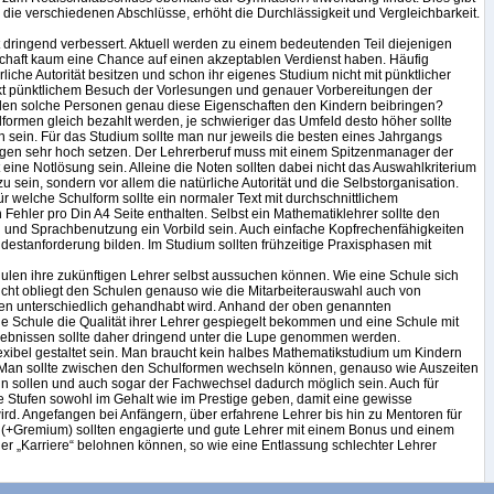
die verschiedenen Abschlüsse, erhöht die Durchlässigkeit und Vergleichbarkeit.
 dringend verbessert. Aktuell werden zu einem bedeutenden Teil diejenigen
rtschaft kaum eine Chance auf einen akzeptablen Verdienst haben. Häufig
liche Autorität besitzen und schon ihr eigenes Studium nicht mit pünktlicher
kt pünktlichem Besuch der Vorlesungen und genauer Vorbereitungen der
llen solche Personen genau diese Eigenschaften den Kindern beibringen?
formen gleich bezahlt werden, je schwieriger das Umfeld desto höher sollte
n sein. Für das Studium sollte man nur jeweils die besten eines Jahrgangs
gen sehr hoch setzen. Der Lehrerberuf muss mit einem Spitzenmanager der
t eine Notlösung sein. Alleine die Noten sollten dabei nicht das Auswahlkriterium
 sein, sondern vor allem die natürliche Autorität und die Selbstorganisation.
ür welche Schulform sollte ein normaler Text mit durchschnittlichem
ehler pro Din A4 Seite enthalten. Selbst ein Mathematiklehrer sollte den
 und Sprachbenutzung ein Vorbild sein. Auch einfache Kopfrechenfähigkeiten
indestanforderung bilden. Im Studium sollten frühzeitige Praxisphasen mit
hulen ihre zukünftigen Lehrer selbst aussuchen können. Wie eine Schule sich
ucht obliegt den Schulen genauso wie die Mitarbeiterauswahl auch von
 unterschiedlich gehandhabt wird. Anhand der oben genannten
ne Schule die Qualität ihrer Lehrer gespiegelt bekommen und eine Schule mit
gebnissen sollte daher dringend unter die Lupe genommen werden.
flexibel gestaltet sein. Man braucht kein halbes Mathematikstudium um Kindern
Man sollte zwischen den Schulformen wechseln können, genauso wie Auszeiten
in sollen und auch sogar der Fachwechsel dadurch möglich sein. Auch für
e Stufen sowohl im Gehalt wie im Prestige geben, damit eine gewisse
rd. Angefangen bei Anfängern, über erfahrene Lehrer bis hin zu Mentoren für
er (+Gremium) sollten engagierte und gute Lehrer mit einem Bonus und einem
er „Karriere“ belohnen können, so wie eine Entlassung schlechter Lehrer