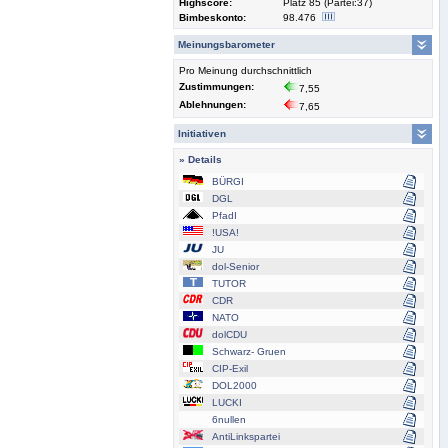
Highscore:
Platz 85 (Partei:37)
Bimbeskonto:
98.476
Meinungsbarometer
Pro Meinung durchschnittlich
Zustimmungen:
7,55
Ablehnungen:
7,65
Initiativen
» Details
BÜRGI
DGL
PfadI
!USA!
JU
dol-Senior
TUTOR
CDR
NATO
dolCDU
Schwarz- Gruen
CIP-Exil
DOL2000
LUCKI
6nullen
AntiLinkspartei