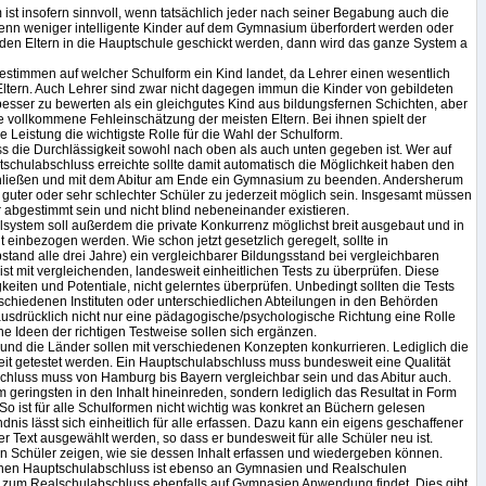
ist insofern sinnvoll, wenn tatsächlich jeder nach seiner Begabung auch die
 Wenn weniger intelligente Kinder auf dem Gymnasium überfordert werden oder
 den Eltern in die Hauptschule geschickt werden, dann wird das ganze System a
 bestimmen auf welcher Schulform ein Kind landet, da Lehrer einen wesentlich
Eltern. Auch Lehrer sind zwar nicht dagegen immun die Kinder von gebildeten
 besser zu bewerten als ein gleichgutes Kind aus bildungsfernen Schichten, aber
 die vollkommene Fehleinschätzung der meisten Eltern. Bei ihnen spielt der
e Leistung die wichtigste Rolle für die Wahl der Schulform.
ss die Durchlässigkeit sowohl nach oben als auch unten gegeben ist. Wer auf
schulabschluss erreichte sollte damit automatisch die Möglichkeit haben den
ließen und mit dem Abitur am Ende ein Gymnasium zu beenden. Andersherum
guter oder sehr schlechter Schüler zu jederzeit möglich sein. Insgesamt müssen
 abgestimmt sein und nicht blind nebeneinander existieren.
system soll außerdem die private Konkurrenz möglichst breit ausgebaut und in
t einbezogen werden. Wie schon jetzt gesetzlich geregelt, sollte in
tand alle drei Jahre) ein vergleichbarer Bildungsstand bei vergleichbaren
st mit vergleichenden, landesweit einheitlichen Tests zu überprüfen. Diese
keiten und Potentiale, nicht gelerntes überprüfen. Unbedingt sollten die Tests
rschiedenen Instituten oder unterschiedlichen Abteilungen in den Behörden
 ausdrücklich nicht nur eine pädagogische/psychologische Richtung eine Rolle
e Ideen der richtigen Testweise sollen sich ergänzen.
 und die Länder sollen mit verschiedenen Konzepten konkurrieren. Lediglich die
it getestet werden. Ein Hauptschulabschluss muss bundesweit eine Qualität
chluss muss von Hamburg bis Bayern vergleichbar sein und das Abitur auch.
m geringsten in den Inhalt hineinreden, sondern lediglich das Resultat in Form
So ist für alle Schulformen nicht wichtig was konkret an Büchern gelesen
nis lässt sich einheitlich für alle erfassen. Dazu kann ein eigens geschaffener
 Text ausgewählt werden, so dass er bundesweit für alle Schüler neu ist.
 Schüler zeigen, wie sie dessen Inhalt erfassen und wiedergeben können.
einen Hauptschulabschluss ist ebenso an Gymnasien und Realschulen
s zum Realschulabschluss ebenfalls auf Gymnasien Anwendung findet. Dies gibt