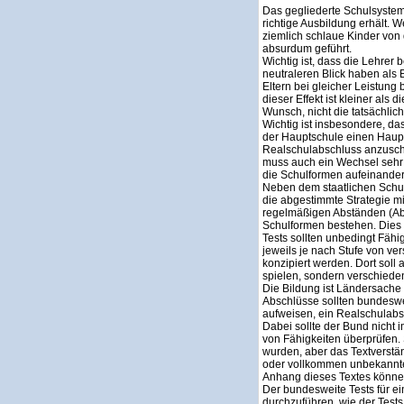
Das gegliederte Schulsystem 
richtige Ausbildung erhält.
ziemlich schlaue Kinder von
absurdum geführt.
Wichtig ist, dass die Lehrer
neutraleren Blick haben als 
Eltern bei gleicher Leistung
dieser Effekt ist kleiner als
Wunsch, nicht die tatsächlich
Wichtig ist insbesondere, da
der Hauptschule einen Haupt
Realschulabschluss anzusch
muss auch ein Wechsel sehr 
die Schulformen aufeinander
Neben dem staatlichen Schul
die abgestimmte Strategie mi
regelmäßigen Abständen (Abs
Schulformen bestehen. Dies i
Tests sollten unbedingt Fähig
jeweils je nach Stufe von ve
konzipiert werden. Dort soll
spielen, sondern verschieden
Die Bildung ist Ländersache
Abschlüsse sollten bundeswe
aufweisen, ein Realschulabs
Dabei sollte der Bund nicht i
von Fähigkeiten überprüfen. 
wurden, aber das Textverständ
oder vollkommen unbekannter
Anhang dieses Textes können
Der bundesweite Tests für 
durchzuführen, wie der Test