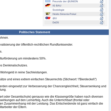
Freunde der @UNION
IG BAU
Soziologie
Heide-Simonis-Pokal
@U
DsDS
Politisches Statement
Lohnen.
atisierung der öffentlich-rechtlichen Rundfunksender.
s.
ulturförderung um mindestens 50%.
es Denkmalschutzes.
Wohngeld in reine Sachleistungen.
ätze und eines extrem einfachen Steuerrechts (Stichwort: \"Bierdeckel\")
erden eingesetzt zur Verbesserung der Chancengleichheit, Steuersenkung und
dung.
edert oder Gesamtschule) genauso wie die Klassengröße haben nach diversen
wirkungen auf den Lernerfolg. Auch die Unterrichtsart (frontal oder
en Zusammenhang mit der Leistung. Das Entscheidende ist ganz einfach die
tarbeiter der Eltern.