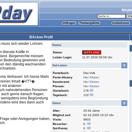
Mitgli
Umfragen
Themengebiete
Institutionen
BAckos Profil
g muss sich wieder Lohnen.
Status
n liberale Kräfte in
Status:
land. Bürgerrechte müssen
Letzter Login:
11.07.2026 09:59 Uhr
an Bedeutung gewinnen und
gen den ständig wachsenden
Dol-Leben
rchsetzen.
Parteibuch:
Das Volk
ma Vertrauen: Ich hasse Mails
Partei-History
Hier Klicken
 reinen Inhalt �VT?�.
Kanzleramt:
Hier Klicken
r mit anderen
Plenum:
Hier Klicken
tisch nahestehenden Personen
Gästebuch:
176
 auch gerne danach fragen.
Tagebuch:
110
te wenigstens eine Begründung
Meistens wird dies dann auch
Daten
Alter:
25-34 Jahre
Mitglied seit:
02.10.2000 15:23 Uhr
he Frage oder Anregungen haben,
Visits:
9603
ich.
Besucher:
0
Dol-Points:
0