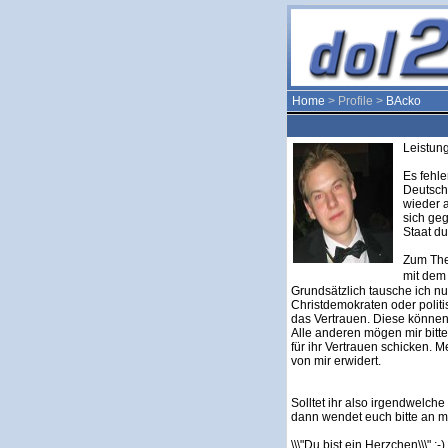
Home
> Profile >
BAcko
Leistun
Es fehle
Deutsch
wieder 
sich ge
Staat du
Zum The
mit dem
Grundsätzlich tausche ich nu
Christdemokraten oder poli
das Vertrauen. Diese können
Alle anderen mögen mir bit
für ihr Vertrauen schicken. 
von mir erwidert.
Solltet ihr also irgendwelc
dann wendet euch bitte an m
\\\"Du bist ein Herzchen\\\" :-)