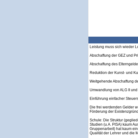
Leistung muss sich wieder 
Abschaffung der GEZ und Priv
Abschaffung des Elterngelde
Reduktion der Kunst- und K
Weitgehende Abschaffung d
Umwandlung von ALG II und 
Einführung einfacher Steuers
Die frei werdenden Gelder w
Förderung der Existenzgrün
Schule: Die Struktur (gegli
Studien (u.A. PISA) kaum Aus
Gruppenarbeit) hat kaum ein
Qualität der Lehrer und die Mi