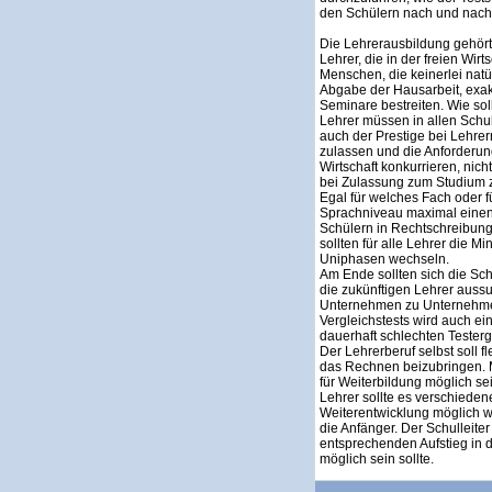
den Schülern nach und nach 
Die Lehrerausbildung gehört
Lehrer, die in der freien Wi
Menschen, die keinerlei natür
Abgabe der Hausarbeit, exa
Seminare bestreiten. Wie so
Lehrer müssen in allen Schul
auch der Prestige bei Lehrer
zulassen und die Anforderun
Wirtschaft konkurrieren, nich
bei Zulassung zum Studium zu
Egal für welches Fach oder f
Sprachniveau maximal einen F
Schülern in Rechtschreibung
sollten für alle Lehrer die M
Uniphasen wechseln.
Am Ende sollten sich die Sc
die zukünftigen Lehrer auss
Unternehmen zu Unternehmen
Vergleichstests wird auch ei
dauerhaft schlechten Tester
Der Lehrerberuf selbst soll 
das Rechnen beizubringen. 
für Weiterbildung möglich se
Lehrer sollte es verschieden
Weiterentwicklung möglich wi
die Anfänger. Der Schulleit
entsprechenden Aufstieg in d
möglich sein sollte.