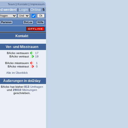
Team
|
Kontakt
|
Impressum
ed werden!
|
Login
|
Online
:
5
Parteien
DoLex
Hilfe
Kontakt
Ver- und Misstrauen
BAcko vertrauen
17
BAcko vertraut
19
BAcko misstrauen
1
BAcko misstraut
0
Alle im Überblick
Äußerungen in dol2day
BAcko hat bisher
813
Umfragen
und
29010
Meinungen
geschrieben.