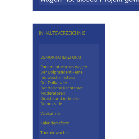
INHALTSVERZEICHNIS
DEMOKRATIEREFORM
Parlamentarismus wagen
Der Dolpräsident - eine
moralische Instanz
Der Dolkanzler
Der dolsche Rechtstaat
Moderatoren
Direkte und indirekte
Demokratie
Vizekanzler
Kalenderreform
Themenwoche