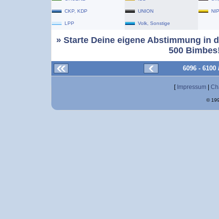
CKP, KDP
UNION
NI
LPP
Volk, Sonstige
» Starte Deine eigene Abstimmung in d
500 Bimbes!
6096 - 6100
[
Impressum
|
Ch
© 199