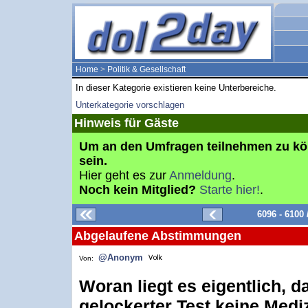
Home
>
Politik & Gesellschaft
In dieser Kategorie existieren keine Unterbereiche.
Unterkategorie vorschlagen
Hinweis für Gäste
Um an den Umfragen teilnehmen zu k
sein.
Hier geht es zur
Anmeldung
.
Noch kein Mitglied?
Starte hier!
.
6096 - 6100
Abgelaufene Abstimmungen
@Anonym
Von:
Woran liegt es eigentlich, d
gelockerter Test keine Medi