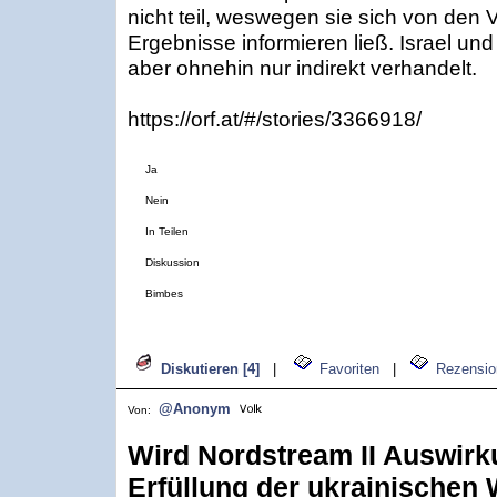
nicht teil, weswegen sie sich von den V
Ergebnisse informieren ließ. Israel u
aber ohnehin nur indirekt verhandelt.
https://orf.at/#/stories/3366918/
Ja
Nein
In Teilen
Diskussion
Bimbes
Diskutieren [4]
|
Favoriten
|
Rezensio
@Anonym
Von:
Wird Nordstream II Auswirk
Erfüllung der ukrainischen