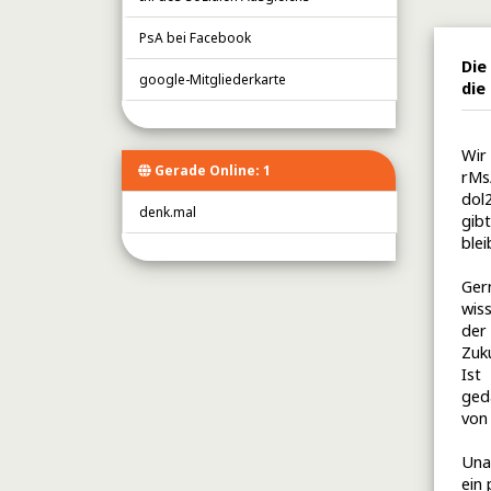
PsA bei Facebook
Die
google-Mitgliederkarte
die
Wir
Gerade Online: 1
rMs
dol
denk.mal
gib
blei
Ger
wis
der
Zuku
Ist
ged
von
Una
ein