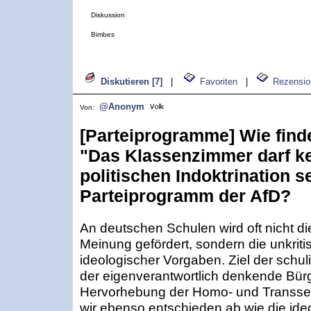
Diskussion
Bimbes
Diskutieren [7]
|
Favoriten
|
Rezensio
@Anonym
Von:
[Parteiprogramme] Wie find
"Das Klassenzimmer darf ke
politischen Indoktrination 
Parteiprogramm der AfD?
An deutschen Schulen wird oft nicht di
Meinung gefördert, sondern die unkri
ideologischer Vorgaben. Ziel der schu
der eigenverantwortlich denkende Bürge
Hervorhebung der Homo- und Transsexu
wir ebenso entschieden ab wie die ide