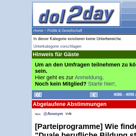
Home
>
Politik & Gesellschaft
In dieser Kategorie existieren keine Unterbereiche.
Unterkategorie vorschlagen
Hinweis für Gäste
Um an den Umfragen teilnehmen zu k
sein.
Hier geht es zur
Anmeldung
.
Noch kein Mitglied?
Starte hier!
.
4086 - 4090
Abgelaufene Abstimmungen
@Anonym
Von:
[Parteiprogramme] Wie find
"Duale berufliche Bildung s