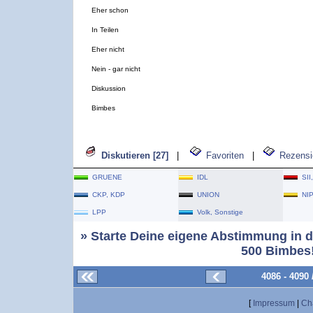
Eher schon
In Teilen
Eher nicht
Nein - gar nicht
Diskussion
Bimbes
Diskutieren [27]
|
Favoriten
|
Rezensi
GRUENE
IDL
SII
CKP, KDP
UNION
NI
LPP
Volk, Sonstige
» Starte Deine eigene Abstimmung in d
500 Bimbes!
4086 - 4090
[
Impressum
|
Ch