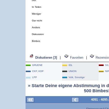
Gut
In Teilen
Weniger
Gar nicht
Anders
Diskussion
Bimbes
Diskutieren [3]
|
Favoriten
|
Rezensio
GRUENE
IDL
SII
CKP, KDP
UNION
NI
LPP
Volk, Sonstige
» Starte Deine eigene Abstimmung in d
500 Bimbes!
4091 - 4095