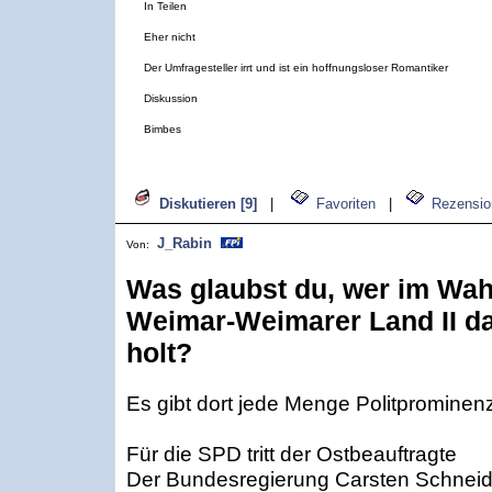
In Teilen
Eher nicht
Der Umfragesteller irrt und ist ein hoffnungsloser Romantiker
Diskussion
Bimbes
Diskutieren [9]
|
Favoriten
|
Rezensio
J_Rabin
Von:
Was glaubst du, wer im Wahl
Weimar-Weimarer Land II d
holt?
Es gibt dort jede Menge Politprominen
Für die SPD tritt der Ostbeauftragte
Der Bundesregierung Carsten Schneide