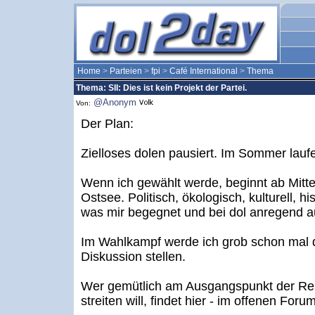
Home
>
Parteien
>
fpi
>
Café International
>
Thema
Thema: SII: Dies ist kein Projekt der Partei.
@Anonym
Von:
Der Plan:
Zielloses dolen pausiert. Im Sommer laufe
Wenn ich gewählt werde, beginnt ab Mitt
Ostsee. Politisch, ökologisch, kulturell, hi
was mir begegnet und bei dol anregend au
Im Wahlkampf werde ich grob schon mal 
Diskussion stellen.
Wer gemütlich am Ausgangspunkt der Re
streiten will, findet hier - im offenen Foru