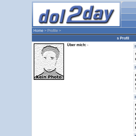
Home
> Profile >
s Profil
Über mich:
-