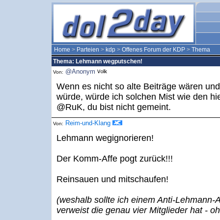
Home
>
Parteien
>
kdp
>
Offenes Forum der KDP
>
Thema
Thema: Lehmann wegputschen!
@Anonym
Von:
Wenn es nicht so alte Beiträge wären und 
würde, würde ich solchen Mist wie den hie
@RuK, du bist nicht gemeint.
Reim-und-Klang
Von:
Lehmann wegignorieren!
Der Komm-Affe pogt zurück!!!
Reinsauen und mitschaufen!
(weshalb sollte ich einem Anti-Lehmann-Au
verweist die genau vier Mitglieder hat - 