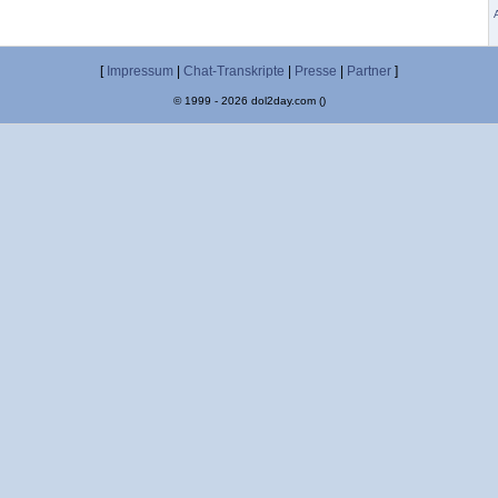
[
Impressum
|
Chat-Transkripte
|
Presse
|
Partner
]
© 1999 - 2026 dol2day.com ()