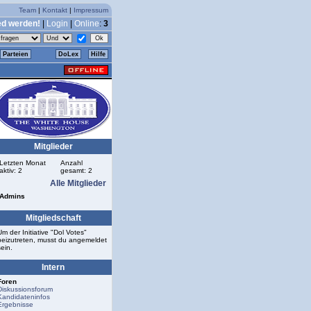
Team
|
Kontakt
|
Impressum
ed werden!
|
Login
|
Online
:
3
Parteien
DoLex
Hilfe
Mitglieder
Letzten Monat
Anzahl
aktiv: 2
gesamt: 2
Alle Mitglieder
Admins
Mitgliedschaft
Um der Initiative "Dol Votes"
beizutreten, musst du angemeldet
sein.
Intern
Foren
Diskussionsforum
Kandidateninfos
Ergebnisse