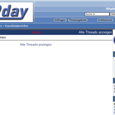
Mitgli
Umfragen
Themengebiete
Institutionen
es
>
Kandidateninfos
Suche
Alle Threads anzeigen
emen
Alle Threads anzeigen