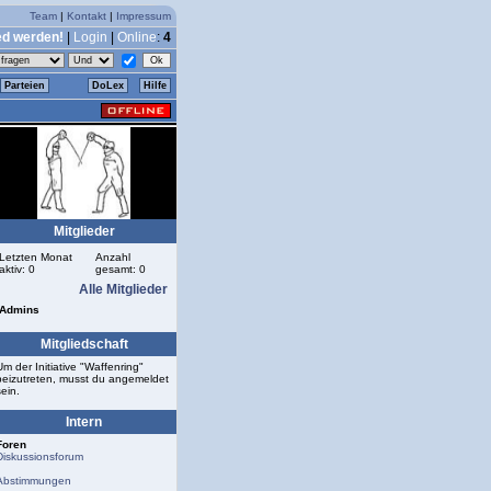
Team
|
Kontakt
|
Impressum
ed werden!
|
Login
|
Online
:
4
Parteien
DoLex
Hilfe
Mitglieder
Letzten Monat
Anzahl
aktiv: 0
gesamt: 0
Alle Mitglieder
Admins
Mitgliedschaft
Um der Initiative "Waffenring"
beizutreten, musst du angemeldet
sein.
Intern
Foren
Diskussionsforum
Abstimmungen