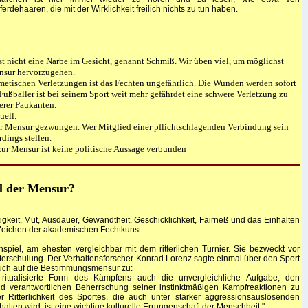
ferdehaaren, die mit der Wirklichkeit freilich nichts zu tun haben.
st nicht eine Narbe im Gesicht, genannt Schmiß. Wir üben viel, um möglichst
ensur hervorzugehen.
smetischen Verletzungen ist das Fechten ungefährlich. Die Wunden werden sofort
n Fußballer ist bei seinem Sport weit mehr gefährdet eine schwere Verletzung zu
serer Paukanten.
uell.
r Mensur gezwungen. Wer Mitglied einer pflichtschlagenden Verbindung sein
rdings stellen.
ur Mensur ist keine politische Aussage verbunden
el der Mensur?
gkeit, Mut, Ausdauer, Gewandtheit, Geschicklichkeit, Fairneß und das Einhalten
Zeichen der akademischen Fechtkunst.
spiel, am ehesten vergleichbar mit dem ritterlichen Turnier. Sie bezweckt vor
terschulung. Der Verhaltensforscher Konrad Lorenz sagte einmal über den Sport
 auch auf die Bestimmungsmensur zu:
rell ritualisierte Form des Kämpfens auch die unvergleichliche Aufgabe, den
 verantwortlichen Beherrschung seiner instinktmäßigen Kampfreaktionen zu
r Ritterlichkeit des Sportes, die auch unter starker aggressionsauslösenden
lten wird, ist eine wichtige kulturelle Errungenschaft der Menschheit."