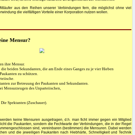
Mitläufer aus den Reihen unserer Verbindungen fern, die möglichst ohne viel
indung die vielfältigen Vorteile einer Korporation nutzen wollen.
 eine Mensur?
en ihre Mensur.
n die beiden Sekundanten, die am Ende eines Ganges zu je vier Hieben
Paukanten zu schützen.
teiische.
stanten zur Betreuung der Paukanten und Sekundanten.
wei Mensurzeugen des Unparteiischen,
 Die Spektanten (Zuschauer).
 werden keine Mensuren ausgetragen, d.h. man ficht immer gegen ein Mitglied
icht die Paukanten, sondern die Fechtwarte der Verbindungen, die in der Regel
usammengeschlossen sind, vereinbaren (bestimmen) die Mensuren. Dabei werden
chen und die jeweiligen Paukanten nach Hiebhärte, Schnelligkeit und Technik