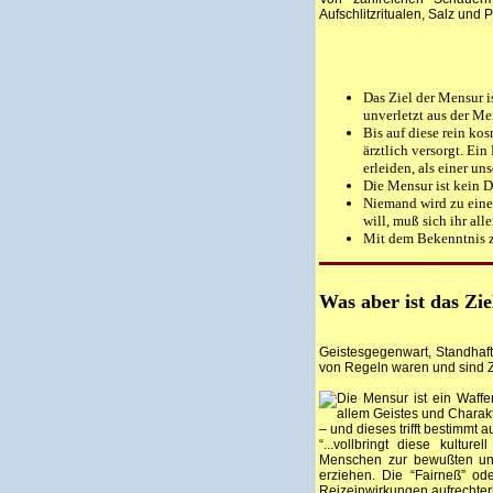
Aufschlitzritualen, Salz und P
Das Ziel der Mensur i
unverletzt aus der M
Bis auf diese rein ko
ärztlich versorgt. Ei
erleiden, als einer un
Die Mensur ist kein D
Niemand wird zu eine
will, muß sich ihr alle
Mit dem Bekenntnis z
Was aber ist das Zi
Geistesgegenwart, Standhafti
von Regeln waren und sind 
Die Mensur ist ein Waffen
allem Geistes und Charak
– und dieses trifft bestimmt
“...vollbringt diese kultu
Menschen zur bewußten und
erziehen. Die “Fairneß” ode
Reizeinwirkungen aufrechterha