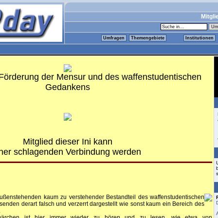
Mitgli
Umfragen
Themengebiete
Institutionen
ur Förderung der Mensur und des waffenstudentischen
Gedankens
Mitglied dieser Ini kann
iner schlagenden Verbindung werden
 Außenstehenden kaum zu verstehender Bestandteil des waffenstudentischen
enden derart falsch und verzerrt dargestellt wie sonst kaum ein Bereich des
.
märchen ist hier immer wieder zu hören und zu lesen, wie etwa von