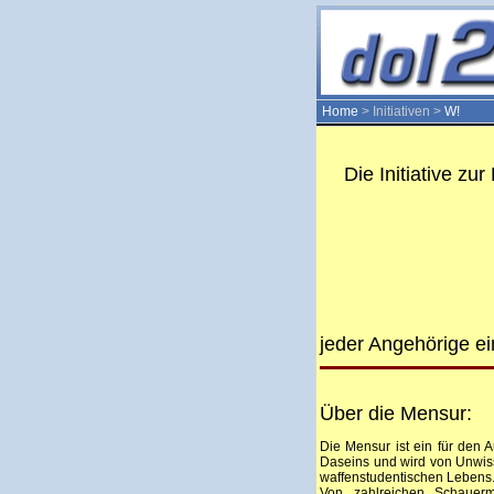
Home
> Initiativen >
W!
Die Initiative z
jeder Angehörige e
Über die Mensur:
Die Mensur ist ein für den
Daseins und wird von Unwiss
waffenstudentischen Lebens
Von zahlreichen Schauer