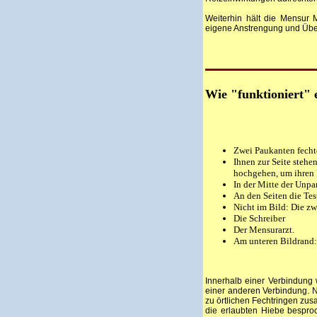
Weiterhin hält die Mensur 
eigene Anstrengung und Überw
Wie "funktioniert"
Zwei Paukanten fecht
Ihnen zur Seite stehe
hochgehen, um ihren 
In der Mitte der Unpar
An den Seiten die Te
Nicht im Bild: Die z
Die Schreiber
Der Mensurarzt.
Am unteren Bildrand:
Innerhalb einer Verbindung
einer anderen Verbindung. N
zu örtlichen Fechtringen z
die erlaubten Hiebe bespro