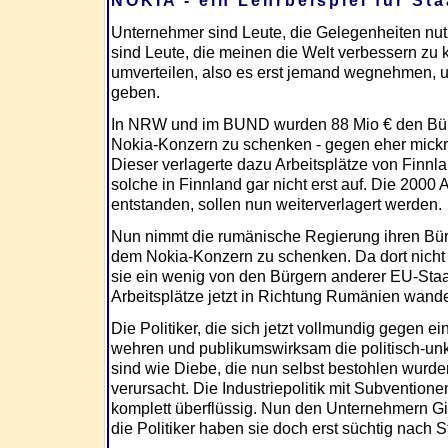
NOKIA - ein Lehrbeispiel für St
Unternehmer sind Leute, die Gelegenheiten nut
sind Leute, die meinen die Welt verbessern zu
umverteilen, also es erst jemand wegnehmen,
geben.
In NRW und im BUND wurden 88 Mio € den B
Nokia-Konzern zu schenken - gegen eher mickrig
Dieser verlagerte dazu Arbeitsplätze von Finn
solche in Finnland gar nicht erst auf. Die 2000 A
entstanden, sollen nun weiterverlagert werden.
Nun nimmt die rumänische Regierung ihren Bür
dem Nokia-Konzern zu schenken. Da dort nicht 
sie ein wenig von den Bürgern anderer EU-Staa
Arbeitsplätze jetzt in Richtung Rumänien wand
Die Politiker, die sich jetzt vollmundig gegen
wehren und publikumswirksam die politisch-u
sind wie Diebe, die nun selbst bestohlen wurd
verursacht. Die Industriepolitik mit Subventionen 
komplett überflüssig. Nun den Unternehmern Gi
die Politiker haben sie doch erst süchtig nach 