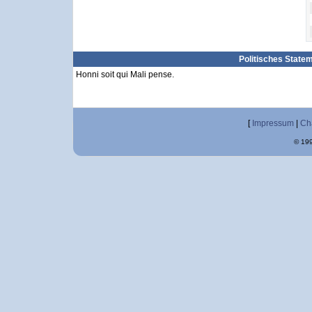
Politisches State
Honni soit qui Mali pense.
[
Impressum
|
Ch
© 199