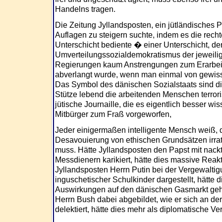
Handelns tragen.
Die Zeitung Jyllandsposten, ein jütländisches Pro
Auflagen zu steigern suchte, indem es die rec
Unterschicht bediente � einer Unterschicht, d
Umverteilungssozialdemokratismus der jeweilig
Regierungen kaum Anstrengungen zum Erarbeit
abverlangt wurde, wenn man einmal von gewisse
Das Symbol des dänischen Sozialstaats sind d
Stütze lebend die arbeitenden Menschen terroris
jütische Journaille, die es eigentlich besser wi
Mitbürger zum Fraß vorgeworfen,
Jeder einigermaßen intelligente Mensch weiß, 
Desavouierung von ethischen Grundsätzen irrat
muss. Hätte Jyllandsposten den Papst mit nac
Messdienern karikiert, hätte dies massive Reak
Jyllandsposten Herrn Putin bei der Vergewalti
inguschetischer Schulkinder dargestellt, hätte
Auswirkungen auf den dänischen Gasmarkt geh
Herrn Bush dabei abgebildet, wie er sich an der 
delektiert, hätte dies mehr als diplomatische V