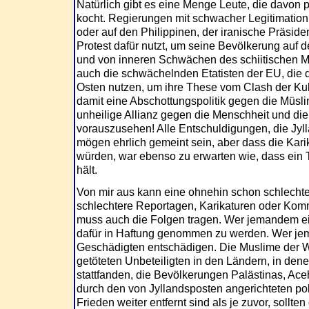
Natürlich gibt es eine Menge Leute, die davon p
kocht. Regierungen mit schwacher Legitimation
oder auf den Philippinen, der iranische Präsi
Protest dafür nutzt, um seine Bevölkerung auf
und von inneren Schwächen des schiitischen M
auch die schwächelnden Etatisten der EU, die 
Osten nutzen, um ihre These vom Clash der Kul
damit eine Abschottungspolitik gegen die Müslim
unheilige Allianz gegen die Menschheit und die
vorauszusehen! Alle Entschuldigungen, die Jyl
mögen ehrlich gemeint sein, aber dass die Kar
würden, war ebenso zu erwarten wie, dass ein T
hält.
Von mir aus kann eine ohnehin schon schlechte
schlechtere Reportagen, Karikaturen oder Komm
muss auch die Folgen tragen. Wer jemandem ei
dafür in Haftung genommen zu werden. Wer je
Geschädigten entschädigen. Die Muslime der We
getöteten Unbeteiligten in den Ländern, in den
stattfanden, die Bevölkerungen Palästinas, Aceh
durch den von Jyllandsposten angerichteten p
Frieden weiter entfernt sind als je zuvor, sollt