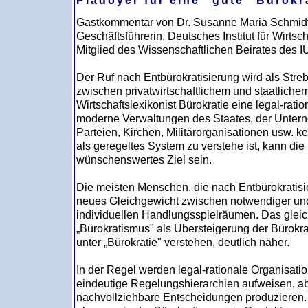
Plädoyer für eine "gute" Bürokr
Gastkommentar von Dr. Susanne Maria Schmid
Geschäftsführerin, Deutsches Institut für Wirts
Mitglied des Wissenschaftlichen Beirates des I
Der Ruf nach Entbürokratisierung wird als Str
zwischen privatwirtschaftlichem und staatlich
Wirtschaftslexikonist Bürokratie eine legal-ratio
moderne Verwaltungen des Staates, der Untern
Parteien, Kirchen, Militärorganisationen usw. k
als geregeltes System zu verstehe ist, kann die
wünschenswertes Ziel sein.
Die meisten Menschen, die nach Entbürokratisie
neues Gleichgewicht zwischen notwendiger und
individuellen Handlungsspielräumen. Das gleic
„Bürokratismus" als Übersteigerung der Bürokr
unter „Bürokratie" verstehen, deutlich näher.
In der Regel werden legal-rationale Organisati
eindeutige Regelungshierarchien aufweisen, ab
nachvollziehbare Entscheidungen produzieren. E