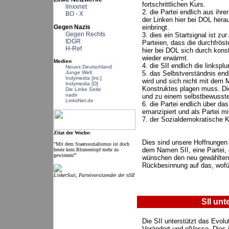
fortschrittlichen Kurs.
linxxnet
2. die Partei endlich aus ihre
BO - X
der Linken hier bei DOL herau
einbringt.
Gegen Nazis
Gegen Rechts
3. dies ein Startsignal ist z
IDGR
Parteien, dass die durchfröst
H-Ref
hier bei DOL sich durch kons
wieder erwärmt.
Medien
4. die SII endlich die linksplur
Neues Deutschland
5. das Selbstverständnis en
Junge Welt
Indymedia [int.]
wird und sich nicht mit dem
Indymedia [D]
Konstruktes plagen muss. Dies
Die Linke Seite
nadir
und zu einem selbstbewussten
LinksNet.de
6. die Partei endlich über das
emanzipiert und als Partei mit
7. der Sozialdemokratische K
Zitat der Woche:
Dies sind unsere Hoffnungen f
"Mit dem Staatssozialismus ist doch
dem Namen SII, eine Partei, 
heute kein Blumentopf mehr zu
gewinnen!"
wünschen den neu gewählten 
Rückbesinnung auf das, wofür
LinkerSozi, Parteivorsitzender der nSII
SII unt
Die SII unterstützt das Evolu
Verändert und elVosso. Dies 