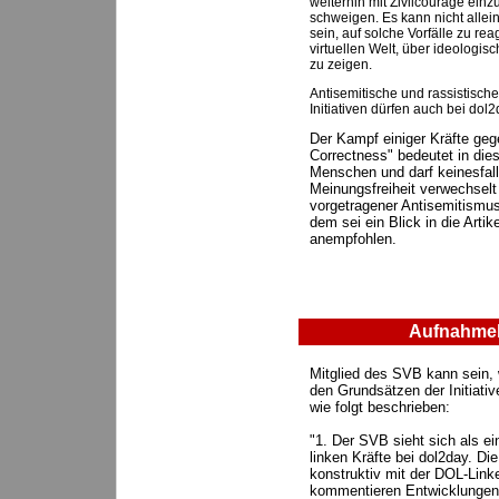
weiterhin mit Zivilcourage ein
schweigen. Es kann nicht alle
sein, auf solche Vorfälle zu re
virtuellen Welt, über ideologi
zu zeigen.
Antisemitische und rassistisch
Initiativen dürfen auch bei dol
Der Kampf einiger Kräfte gege
Correctness" bedeutet in die
Menschen und darf keinesfall
Meinungsfreiheit verwechselt
vorgetragener Antisemitismus
dem sei ein Blick in die Arti
anempfohlen.
Aufnahmek
Mitglied des SVB kann sein, w
den Grundsätzen der Initiati
wie folgt beschrieben:
"1. Der SVB sieht sich als ein
linken Kräfte bei dol2day. Die
konstruktiv mit der DOL-Link
kommentieren Entwicklungen 