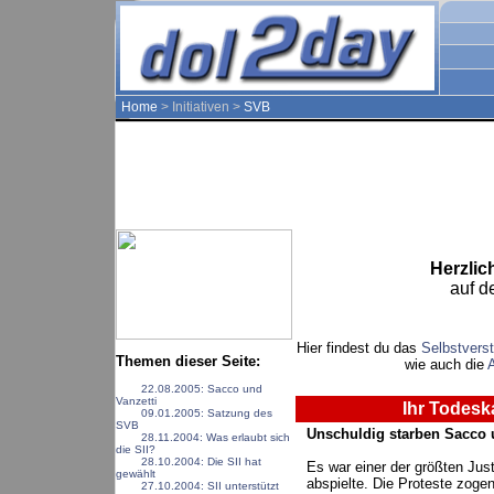
Home
> Initiativen >
SVB
Herzli
auf d
Hier findest du das
Selbstverst
Themen dieser Seite:
wie auch die
22.08.2005: Sacco und
Vanzetti
Ihr Todesk
09.01.2005: Satzung des
SVB
Unschuldig starben Sacco u
28.11.2004: Was erlaubt sich
die SII?
28.10.2004: Die SII hat
Es war einer der größten Jus
gewählt
abspielte. Die Proteste zoge
27.10.2004: SII unterstützt