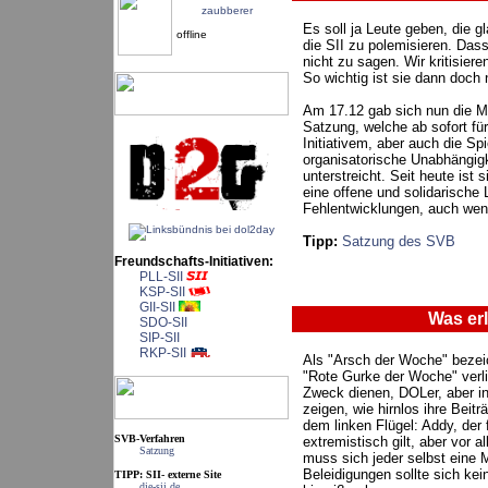
zaubberer
Es soll ja Leute geben, die 
offline
die SII zu polemisieren. Dass
nicht zu sagen. Wir kritisiere
So wichtig ist sie dann doch 
Am 17.12 gab sich nun die M
Satzung, welche ab sofort für
Initiativem, aber auch die Sp
organisatorische Unabhängigk
unterstreicht. Seit heute ist 
eine offene und solidarische 
Fehlentwicklungen, auch wenn
Tipp:
Satzung des SVB
Freundschafts-Initiativen:
PLL-SII
KSP-SII
GII-SII
Was erl
SDO-SII
SIP-SII
RKP-SII
Als "Arsch der Woche" bezeic
"Rote Gurke der Woche" verli
Zweck dienen, DOLer, aber 
zeigen, wie hirnlos ihre Bei
dem linken Flügel: Addy, der 
SVB-Verfahren
extremistisch gilt, aber vor 
Satzung
muss sich jeder selbst eine M
Beleidigungen sollte sich ke
TIPP: SII- externe Site
die-sii.de