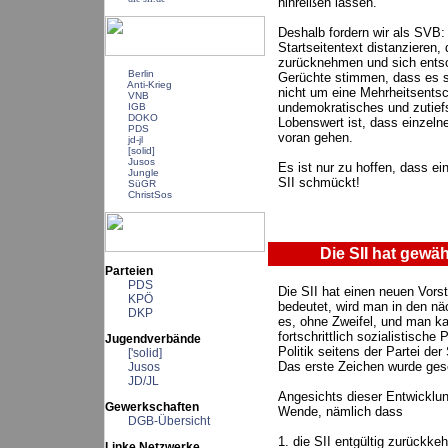
hinreißen lassen.
Deshalb fordern wir als SVB: 
Startseitentext distanzieren
zurücknehmen und sich entsch
Berlin
Gerüchte stimmen, dass es s
Anti-Krieg
nicht um eine Mehrheitsentsc
VNB
undemokratisches und zutief
IGB
DOKO
Lobenswert ist, dass einzelne
PDS
voran gehen.
jd-jl
[solid]
Jusos
Es ist nur zu hoffen, dass ein
Jungle
SII schmückt!
SüGR
ChristSos
Die SII hat gewäh
Parteien
PDS
Die SII hat einen neuen Vors
KPÖ
bedeutet, wird man in den nä
DKP
es, ohne Zweifel, und man ka
fortschrittlich sozialistische P
Jugendverbände
Politik seitens der Partei der
['solid]
Das erste Zeichen wurde ges
Jusos
JD/JL
Angesichts dieser Entwicklun
Gewerkschaften
Wende, nämlich dass
DGB-Übersicht
1. die SII entgültig zurückkeh
Linke Netzwerke