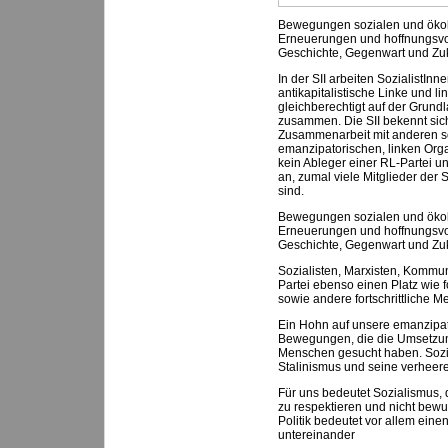
Bewegungen sozialen und ökolo
Erneuerungen und hoffnungsvol
Geschichte, Gegenwart und Zuk
In der SII arbeiten SozialistIn
antikapitalistische Linke und 
gleichberechtigt auf der Grund
zusammen. Die SII bekennt sich
Zusammenarbeit mit anderen so
emanzipatorischen, linken Orga
kein Ableger einer RL-Partei un
an, zumal viele Mitglieder der 
sind.
Bewegungen sozialen und ökolo
Erneuerungen und hoffnungsvol
Geschichte, Gegenwart und Zuk
Sozialisten, Marxisten, Kommun
Partei ebenso einen Platz wie 
sowie andere fortschrittliche 
Ein Hohn auf unsere emanzipat
Bewegungen, die die Umsetzung
Menschen gesucht haben. Sozial
Stalinismus und seine verheere
Für uns bedeutet Sozialismus,
zu respektieren und nicht bewu
Politik bedeutet vor allem ei
untereinander