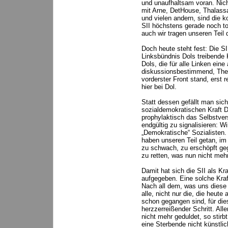
und unaufhaltsam voran. Nicht
mit Arne, DetHouse, Thalassa
und vielen andern, sind die ko
SII höchstens gerade noch tol
auch wir tragen unseren Teil 
Doch heute steht fest: Die SII
Linksbündnis Dols treibende Kr
Dols, die für alle Linken eine
diskussionsbestimmend, The
vorderster Front stand, ers
hier bei Dol.
Statt dessen gefällt man sic
sozialdemokratischen Kraft 
prophylaktisch das Selbstver
endgültig zu signalisieren: W
„Demokratische“ Sozialisten.
haben unseren Teil getan, im 
zu schwach, zu erschöpft ge
zu retten, was nun nicht mehr 
Damit hat sich die SII als Kra
aufgegeben. Eine solche Kraf
Nach all dem, was uns diese 
alle, nicht nur die, die heute
schon gegangen sind, für die
herzzerreißender Schritt. All
nicht mehr geduldet, so stir
eine Sterbende nicht künstlic