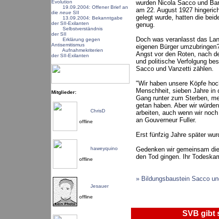
Evolution
wurden Nicola Sacco und Bart
19.09.2004: Offener Brief an
am 22. August 1927 hingerich
die
neue
SII
gelegt wurde, hatten die bei
13.09.2004: Bekanntgabe
der SII-Exilanten
genug.
Selbstverständnis
der SII
Doch was veranlasst das Lan
Erklärung gegen
Antisemitismus
eigenen Bürger umzubringen? 
Aufnahmekriterien
Angst vor den Roten, nach de
der SII-Exilanten
und politische Verfolgung be
Sacco und Vanzetti zählen.
"Wir haben unsere Köpfe hoc
Menschheit, sieben Jahre in 
Mitglieder:
Gang runter zum Sterben, mei
getan haben. Aber wir würde
ChrisD
arbeiten, auch wenn wir noch
an Gouverneur Fuller.
offline
Erst fünfzig Jahre später wurd
haweyquino
Gedenken wir gemeinsam diese
den Tod gingen. Ihr Todeskam
offline
» Bildungsbaustein Sacco un
Jesauer
offline
SVB gibt 