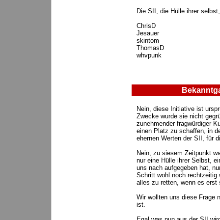
Die SII, die Hülle ihrer selbst
ChrisD
Jesauer
skintom
ThomasD
whvpunk
Bekanntga
Nein, diese Initiative ist ursp
Zwecke wurde sie nicht gegr
zunehmender fragwürdiger Kur
einen Platz zu schaffen, in d
ehernen Werten der SII, für 
Nein, zu siesem Zeitpunkt war
nur eine Hülle ihrer Selbst, e
uns nach aufgegeben hat, nun e
Schritt wohl noch rechtzeitig
alles zu retten, wenn es erst 
Wir wollten uns diese Frage 
ist.
Egal was nun aus der SII wird,