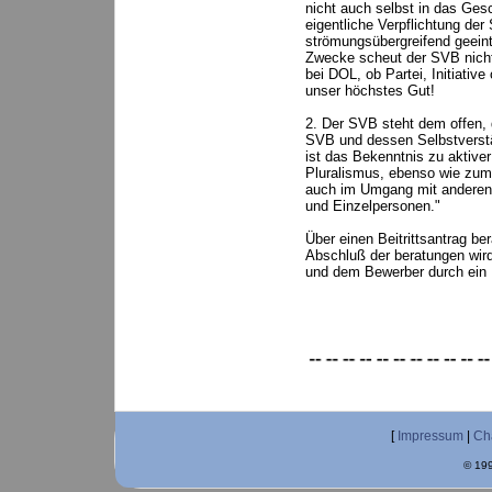
nicht auch selbst in das Gesc
eigentliche Verpflichtung der 
strömungsübergreifend geein
Zwecke scheut der SVB nicht
bei DOL, ob Partei, Initiative 
unser höchstes Gut!
2. Der SVB steht dem offen, 
SVB und dessen Selbstverstän
ist das Bekenntnis zu aktiver 
Pluralismus, ebenso wie zum
auch im Umgang mit anderen l
und Einzelpersonen."
Über einen Beitrittsantrag be
Abschluß der beratungen wir
und dem Bewerber durch ein R
[
Impressum
|
Ch
© 199