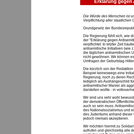
Erklärung gegen 
Die Würde des Menschen ist una
Verpflichtung aller staatlichen 
Grundgesetz der Bundesrepublik
Die Regierung fühlt sich, wie 
der "Erklärung gegen Antisemi
verpflichtet. In letzter Zeit h
antisemitische Initiativen (wie z
die täglichen antisemitischen
nicht gewöhnen. Wir können es
Umfragen der Geburtstag Hitlers
Die kürzlich von der Redaktion 
Beispiel keineswegs eine Initiat
Regierung, noch zu deren Recht
lediglich als Aushängeschild fü
antisemitischer Manier als ag
darstellen wollte - in volksverh
Wir sind uns sehr wohl bewusst
der demokratischen Öffentlichke
auch so sein muss. Antisemitis
des Nationalsozialismus und e
des Judentums anhand dieser v
jedoch niemals akzeptieren.
Wir möchten hiermit zu Solidari
aufrufen und gleichzeitig alle 