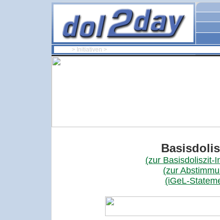
Home
> Initiativen >
Dol2gether
Basisdolis
(zur Basisdoliszit-In
(zur Abstimmu
(iGeL-Statem