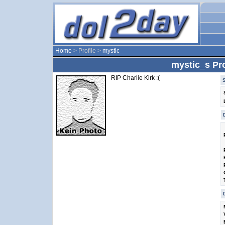
Home
> Profile >
mystic_
mystic_s Pro
RIP Charlie Kirk :(