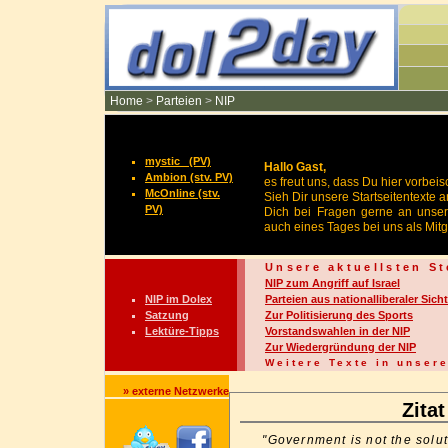
Home
>
Parteien
>
NIP
mystic_ (PV)
Hallo Gast,
Ambion (stv. PV)
es freut uns, dass Du hier vorbeis
McOnline (stv.
Sieh Dir unsere Startseitentexte
PV)
Dich bei Fragen gerne an unsere
auch eines Tages bei uns als Mit
Unsere aktuellsten S
NIP zum Angriff auf Israel
NIP im Dolex
Parteien aus nationalliberaler Sicht
Satzung
Zur Politisierung des Sports
Lektüre-Tipps
Vorstandswahlen in der NIP
Zur Wiedergründung der NIP
Weitere Texte in unse
» externe Netzwerke
Zita
"Government is not the solu