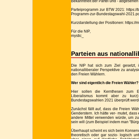
Bekanntheit der Partei und - abgesehen 
Parteiprogramm zur BTW 2021: https://b
Programm-zur-Bundestagswahl-2021.pd
Kurzdarstellung der Positionen: https
Für die NIP,
mystic_
Parteien aus nationalli
Die NIP hat sich zum Ziel gesetzt,
nationalliberaler Perspektive zu analy
den Freien Wählern.
Wer sind eigentlich die Freien Wähler?
Hier sollen die Kernthesen zum Eck
Liberalismus kommt aber zu kur
Bundestagswahlen 2021 überprüft werd
Zunächst fällt auf, dass die Freien 
Genderstern. Ich hätte ver- mutet, dass
andere Mittel verwenden würde, um z
sein will (zum Beispiel indem man "Bürg
Überhaupt scheint es sich beim Konserv
theoretisch oder gar sozio- logisch u