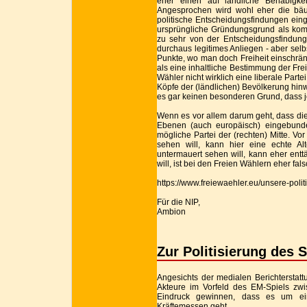
eher einen auf ländliche Behäbigkei
Angesprochen wird wohl eher die bäue
politische Entscheidungsfindungen eing
ursprüngliche Gründungsgrund als komm
zu sehr von der Entscheidungsfindung 
durchaus legitimes Anliegen - aber selb
Punkte, wo man doch Freiheit einschränk
als eine inhaltliche Bestimmung der Fre
Wähler nicht wirklich eine liberale Pa
Köpfe der (ländlichen) Bevölkerung hin
es gar keinen besonderen Grund, dass 
Wenn es vor allem darum geht, dass die
Ebenen (auch europäisch) eingebunde
mögliche Partei der (rechten) Mitte. V
sehen will, kann hier eine echte Alt
untermauert sehen will, kann eher enttä
will, ist bei den Freien Wählern eher fals
https://www.freiewaehler.eu/unsere-pol
Für die NIP,
Ambion
Zur Politisierung des 
Angesichts der medialen Berichterstatt
Akteure im Vorfeld des EM-Spiels z
Eindruck gewinnen, dass es um ein
Kräftemessen geht.