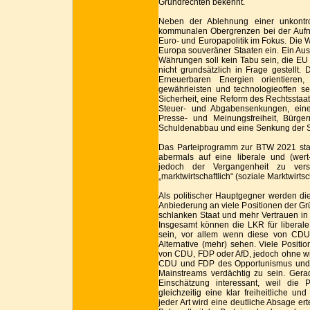
Grundrechten bekennt.
Neben der Ablehnung einer unkontr
kommunalen Obergrenzen bei der Aufn
Euro- und Europapolitik im Fokus. Die Wäh
Europa souveräner Staaten ein. Ein Aus
Währungen soll kein Tabu sein, die EU 
nicht grundsätzlich in Frage gestellt. 
Erneuerbaren Energien orientieren,
gewährleisten und technologieoffen s
Sicherheit, eine Reform des Rechtsstaats 
Steuer- und Abgabensenkungen, ein
Presse- und Meinungsfreiheit, Bürgerr
Schuldenabbau und eine Senkung der S
Das Parteiprogramm zur BTW 2021 stand
abermals auf eine liberale und (wert-
jedoch der Vergangenheit zu versc
„marktwirtschaftlich“ (soziale Marktwirt
Als politischer Hauptgegner werden di
Anbiederung an viele Positionen der Gr
schlanken Staat und mehr Vertrauen in
Insgesamt können die LKR für liberale
sein, vor allem wenn diese von CDU
Alternative (mehr) sehen. Viele Posit
von CDU, FDP oder AfD, jedoch ohne wie
CDU und FDP des Opportunismus und e
Mainstreams verdächtig zu sein. Gera
Einschätzung interessant, weil die P
gleichzeitig eine klar freiheitliche u
jeder Art wird eine deutliche Absage ert