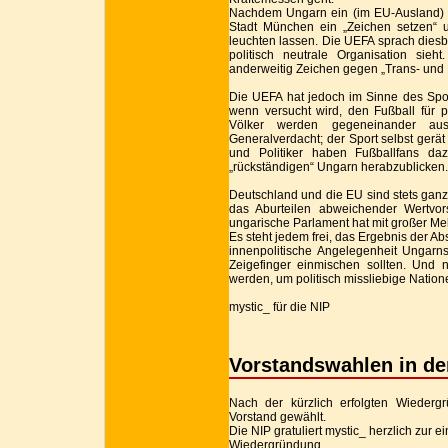
Nachdem Ungarn ein (im EU-Ausland) um
Stadt München ein „Zeichen setzen“ 
leuchten lassen. Die UEFA sprach diesbe
politisch neutrale Organisation sie
anderweitig Zeichen gegen „Trans- und H
Die UEFA hat jedoch im Sinne des Sport
wenn versucht wird, den Fußball für po
Völker werden gegeneinander ausg
Generalverdacht; der Sport selbst gerä
und Politiker haben Fußballfans daz
„rückständigen“ Ungarn herabzublicken.
Deutschland und die EU sind stets ganz
das Aburteilen abweichender Wertvo
ungarische Parlament hat mit großer Me
Es steht jedem frei, das Ergebnis der Abs
innenpolitische Angelegenheit Ungarn
Zeigefinger einmischen sollten. Und n
werden, um politisch missliebige Natio
mystic_ für die NIP
Vorstandswahlen in de
Nach der kürzlich erfolgten Wieder
Vorstand gewählt.
Die NIP gratuliert mystic_ herzlich zur 
Wiedergründung.