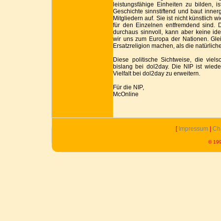
leistungsfähige Einheiten zu bilden,
Geschichte sinnstiftend und baut innerg
Mitgliedern auf. Sie ist nicht künstlich 
für den Einzelnen entfremdend sind. 
durchaus sinnvoll, kann aber keine id
wir uns zum Europa der Nationen. Gleic
Ersatzreligion machen, als die natürlic
Diese politische Sichtweise, die viels
bislang bei dol2day. Die NIP ist wiede
Vielfalt bei dol2day zu erweitern.
Für die NIP,
McOnline
[
Impressum
|
Ch
© 199