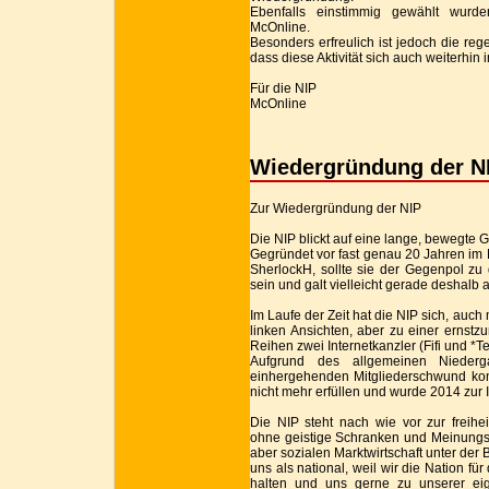
Ebenfalls einstimmig gewählt wurd
McOnline.
Besonders erfreulich ist jedoch die re
dass diese Aktivität sich auch weiterhin 
Für die NIP
McOnline
Wiedergründung der N
Zur Wiedergründung der NIP
Die NIP blickt auf eine lange, bewegte 
Gegründet vor fast genau 20 Jahren im 
SherlockH, sollte sie der Gegenpol zu d
sein und galt vielleicht gerade deshalb a
Im Laufe der Zeit hat die NIP sich, auch
linken Ansichten, aber zu einer ernstz
Reihen zwei Internetkanzler (Fifi und *T
Aufgrund des allgemeinen Nieder
einhergehenden Mitgliederschwund konn
nicht mehr erfüllen und wurde 2014 zur In
Die NIP steht nach wie vor zur freihei
ohne geistige Schranken und Meinungsve
aber sozialen Marktwirtschaft unter der 
uns als national, weil wir die Nation 
halten und uns gerne zu unserer ei