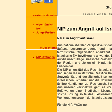
(Ro
Frühere Zitate 
» externe Verweise
eigentümlich
NIP zum Angriff auf Isr
frei
Junge Freiheit
NIP zum Angriff auf Israel
Aus nationalliberaler Perspektive ist da
» Dol-Interna
äußerst besorgniserregend und ina
terroristische Organisation anerkannt
israelische Zivilbevölkerung anwendet. 
NIP-Umfragen
auf die unschuldige israelische Zivilb
der Region und stellen ein Hinderni
Frieden dar.
Die NIP unterstützt das Recht Israels, 
und sehen die militärische Reaktion I
Souveränität und der Sicherheit seine
israelischen Sicherheit und die Notwend
für ihre Handlungen zur Rechenschaft z
Aus unserer Perspektive geht es vor
Befürworten einer friedlichen Lösung 
solche Lösung sollte das Existenzrec
Wohlergehen sowohl der Israelis als au
Für die NIP, McOnline