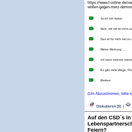
https://www.t-online.de/n
wollen-gegen-merz-demons
Ja,ich bin dabei.
Nein, mit mir ist nicht 
Das ist für mich viel zu
Meine Meinung......
Ich kann ebenso meine
Es gibt viele Wege, Pr
Bimbes
(Um Abzustimmen, bitte ei
Diskutieren [9]
|
Auf den CSD´s in
Lebenspartnersch
Feiern?