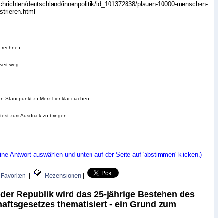
achrichten/deutschland/innenpolitik/id_101372838/plauen-10000-menschen-
trieren.html
zu rechnen.
 weit weg.
n Standpunkt zu Merz hier klar machen.
otest zum Ausdruck zu bringen.
ne Antwort auswählen und unten auf der Seite auf 'abstimmen' klicken.)
Rezensionen
Favoriten
|
|
 der Republik wird das 25-jährige Bestehen des
aftsgesetzes thematisiert - ein Grund zum