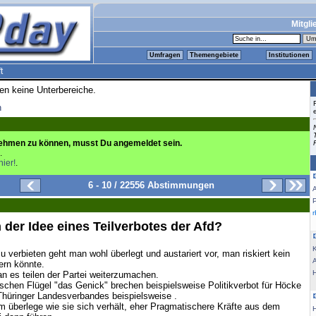
Mitgli
Umfragen
Themengebiete
Institutionen
t
ren keine Unterbereiche.
n
ehmen zu können, musst Du angemeldet sein.
.
hier!
.
6 - 10 / 22556 Abstimmungen
 der Idee eines Teilverbotes der Afd?
K
u verbieten geht man wohl überlegt und austariert vor, man riskiert kein
ern könnte.
an es teilen der Partei weiterzumachen.
ischen Flügel "das Genick" brechen beispielsweise Politikverbot für Höcke
Thüringer Landesverbandes beispielsweise .
m überlege wie sie sich verhält, eher Pragmatischere Kräfte aus dem