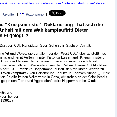
ne Antwort auswählen und unten auf der Seite auf 'abstimmen' klicken.)
Rezensionen
Favoriten
|
|
d "Kriegsminister"-Deklarierung - hat sich die
nhalt mit dem Wahlkampfauftritt Dieter
n Ei gelegt"?
rstützt den CDU-Kandidaten Sven Schulze in Sachsen-Anhalt.
eine Art und Weise, die vor allem bei der "West-CDU" übel aufstößt - so
heftig und nennt Außenminister Pistorius kurzerhand "Kriegsminister".
tzung der Ukraine, der Situation in Gaza und einem durch Israel
oßen ebenfalls auf Wiederstand aus den Reihen diverser CDU-Politiker.
in der CDU, Franziska Hoppermann, äußert sich mit klaren Worten zu
ur Wahlkampftaktik von Parteifreund Schulze in Sachsen-Anhalt. „Für die
r: Es gibt keinen Völkermord in Gaza, wir stehen an der Seite Israels
gegen den Terror und Aggression“, teilte Hoppermann bei X mit.
itik-und-
orden-bei-der
n-1339197