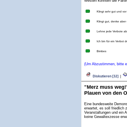
Westen könnten die Parte
Klingt sehr gut und vor
Klingt gut, denke aber 
Lehne jede Verbote ab
Ich bin für ein Verbot 
Bimbes
(Um Abzustimmen, bitte ei
Diskutieren [32]
|
"Merz muss weg!"
Plauen von den Or
Eine bundesweite Demons
erwartet, es soll friedlic
Veranstaltungen und ein A
keine Gewaltexzesse erwa