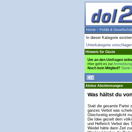
Home
>
Politik & Gesellschaf
In dieser Kategorie existie
Unterkategorie vorschlage
Hinweis für Gäste
Um an den Umfragen teiln
Hier geht es zur
Anmeldung
Noch kein Mitglied?
Starte 
Aktive Abstimmungen
Was hältst du von
Statt die gesamte Partei z
ganzes Verbot was scheit
Gleichzeitig ermöglicht m
Die Idee gezielt dem völk
und Helferich Verbot des 
Weidel hätte dann Zeit zu