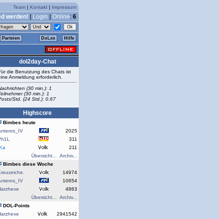
Team
|
Kontakt
|
Impressum
ed werden!
|
Login
|
Online
:
6
Parteien
DoLex
Hilfe
dol2day-Chat
Für die Benutzung des Chats ist
eine Anmeldung erforderlich.
Nachrichten (30 min.): 1
Teilnehmer (30 min.): 1
Posts/Std. (24 Std.): 0.67
Highscore
Bimbes heute
Anteros_IV
2025
Ph1L
311
rKa
211
Übersicht...
Archiv...
Bimbes diese Woche
reuzeiche.
14974
Anteros_IV
10654
Harzhexe
4863
Übersicht...
Archiv...
DOL-Points
Harzhexe
2941542