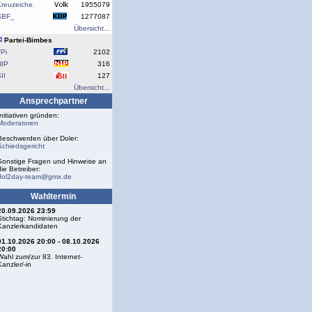
reuzeiche.
1955079
SBF_
1277087
Übersicht...
Partei-Bimbes
Pi
2102
NIP
316
II
127
Übersicht...
Ansprechpartner
Initiativen gründen:
Moderatoren
Beschwerden über Doler:
Schiedsgericht
Sonstige Fragen und Hinweise an
die Betreiber:
dol2day-team@gmx.de
Wahltermin
20.09.2026 23:59
Stichtag: Nominierung der
Kanzlerkandidaten
01.10.2026 20:00 - 08.10.2026
20:00
Wahl zum/zur 83. Internet-
Kanzler/-in