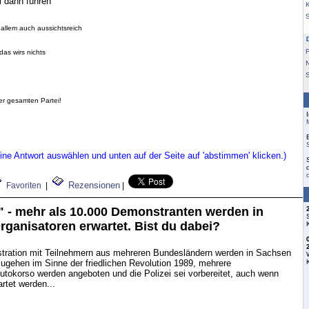
i dann führen
K
 allem auch aussichtsreich
F
das wirs nichts
S
der gesamten Partei!
ne Antwort auswählen und unten auf der Seite auf 'abstimmen' klicken.)
Rezensionen
Favoriten
|
|
 - mehr als 10.000 Demonstranten werden in
ganisatoren erwartet. Bist du dabei?
tration mit Teilnehmern aus mehreren Bundesländern werden in Sachsen
h zugehen im Sinne der friedlichen Revolution 1989, mehrere
utokorso werden angeboten und die Polizei sei vorbereitet, auch wenn
rtet werden...