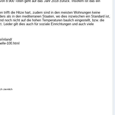
von 8.900 Toten geht auf das Jahr 2018 zurück. Insofern ist das ein
 trifft die Hitze hart, zudem sind in den meisten Wohnungen keine
ers als in den mediterranen Staaten, wo dies inzwischen ein Standard ist,
nd noch nicht auf die hohen Temperaturen baulich eingestellt, bzw. die
 Leider gilt dies auch für soziale Einrichtungen und auch viele
/inland/
aelle-100.html
ch ziemlich