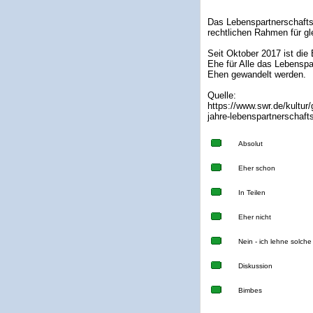
Das Lebenspartnerschaftsg
rechtlichen Rahmen für gl
Seit Oktober 2017 ist die 
Ehe für Alle das Lebensp
Ehen gewandelt werden.
Quelle:
https://www.swr.de/kultur/
jahre-lebenspartnerschaft
Absolut
Eher schon
In Teilen
Eher nicht
Nein - ich lehne solch
Diskussion
Bimbes