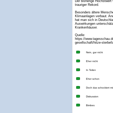
Der bisherige Höchstwert 
trauriger Rekord.
Besonders ältere Menschen
Klimaanlagen verbaut. And
hat man sich in Deutschla
Auswirkungen unterschätzt.
Krankenhäuser.
Quelle:
https://www.tagesschau.de
gesellschaft/hitze-sterbef
Nein, gar nicht
Eher nicht
In Teilen
Eher schon
Doch das schockiert mi
Diskussion
Bimbes