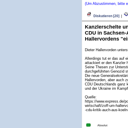
(Um Abzustimmen, bitte ei
Diskutieren [20]
|
Kanzlerschelte un
CDU in Sachsen-A
Hallervordens "ei
Dieter Hallervorden unte
Allerdings tut er das auf 
attackiert er den Kanzler 
Seine Thesen zur Unterstü
durchgeführten Genozid st
Die neue Generalsekretär
Hallervorden, aber auch z
CDU Deutschlands ganz kla
und der Ukraine im Kampf 
Quelle:
https://www.express.de/pol
wirtschaft/zoff-um-hallerv
-cdu-kritik-auch-aus-koel
Absolut