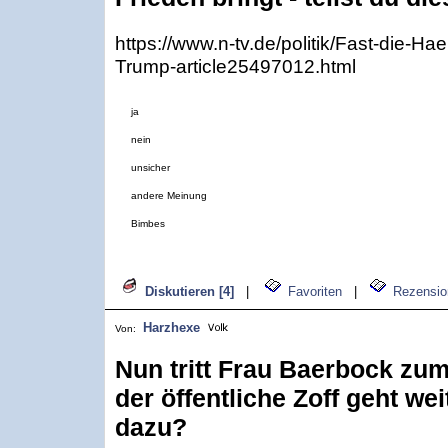
https://www.n-tv.de/politik/Fast-die-Hael
Trump-article25497012.html
ja
nein
unsicher
andere Meinung
Bimbes
Diskutieren [4]
|
Favoriten
|
Rezensio
Harzhexe
Von:
Nun tritt Frau Baerbock zu
der öffentliche Zoff geht we
dazu?