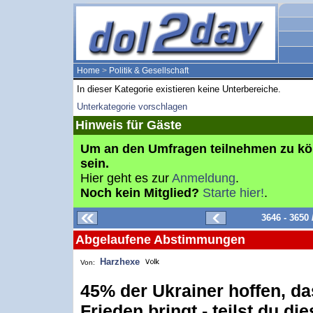
Home
>
Politik & Gesellschaft
In dieser Kategorie existieren keine Unterbereiche.
Unterkategorie vorschlagen
Hinweis für Gäste
Um an den Umfragen teilnehmen zu k
sein.
Hier geht es zur
Anmeldung
.
Noch kein Mitglied?
Starte hier!
.
3646 - 3650
Abgelaufene Abstimmungen
Harzhexe
Von:
45% der Ukrainer hoffen, d
Frieden bringt - teilst du d