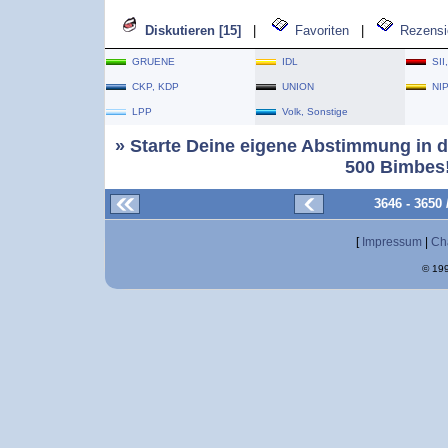
Diskutieren [15]
|
Favoriten
|
Rezensi
GRUENE
IDL
SII
CKP, KDP
UNION
NI
LPP
Volk, Sonstige
» Starte Deine eigene Abstimmung in d
500 Bimbes!
3646 - 3650
[
Impressum
|
Ch
© 199