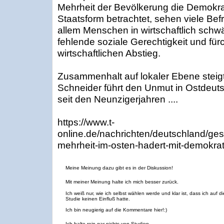
Mehrheit der Bevölkerung die Demokrat
Staatsform betrachtet, sehen viele Bef
allem Menschen in wirtschaftlich sch
fehlende soziale Gerechtigkeit und für
wirtschaftlichen Abstieg.
Zusammenhalt auf lokaler Ebene steig
Schneider führt den Unmut in Ostdeut
seit den Neunzigerjahren ....
https://www.t-
online.de/nachrichten/deutschland/ge
mehrheit-im-osten-hadert-mit-demokrat
Meine Meinung dazu gibt es in der Diskussion!
Mit meiner Meinung halte ich mich besser zurück.
Ich weiß nur, wie ich selbst wählen werde und klar ist, dass ich auf d
Studie keinen Einfluß hatte.
Ich bin neugierig auf die Kommentare hier!:)
Ich halte rein gar nichts von Studien.