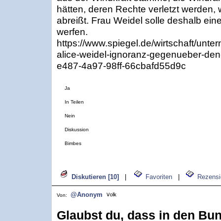
hätten, deren Rechte verletzt werden,
abreißt. Frau Weidel solle deshalb eine
werfen.
https://www.spiegel.de/wirtschaft/unter
alice-weidel-ignoranz-gegenueber-den
e487-4a97-98ff-66cbafd55d9c
Ja
In Teilen
Nein
Diskussion
Bimbes
Diskutieren [10]
|
Favoriten
|
Rezensi
@Anonym
Von:
Glaubst du, dass in den B