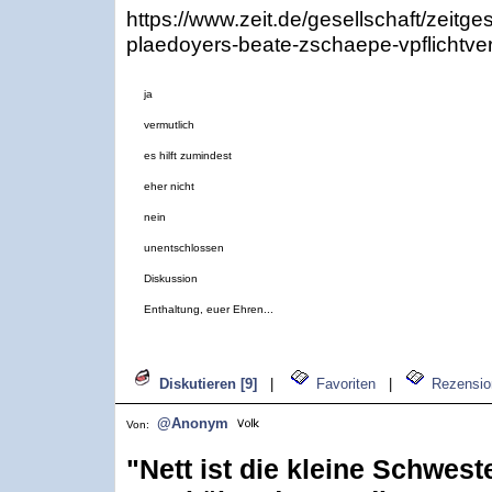
https://www.zeit.de/gesellschaft/zeit
plaedoyers-beate-zschaepe-vpflichtver
ja
vermutlich
es hilft zumindest
eher nicht
nein
unentschlossen
Diskussion
Enthaltung, euer Ehren...
Diskutieren [9]
|
Favoriten
|
Rezensio
@Anonym
Von:
"Nett ist die kleine Schwest