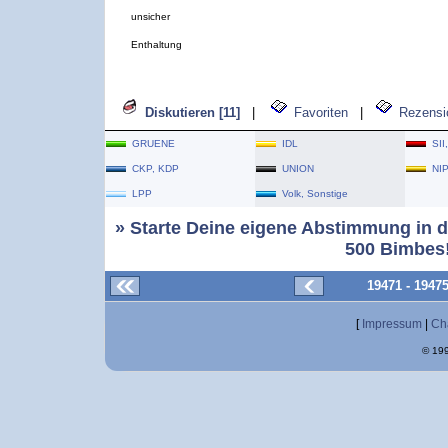
unsicher
Enthaltung
Diskutieren [11]
|
Favoriten
|
Rezensi
GRUENE
IDL
SII
CKP, KDP
UNION
NI
LPP
Volk, Sonstige
» Starte Deine eigene Abstimmung in d
500 Bimbes!
19471 - 1947
[
Impressum
|
Ch
© 199