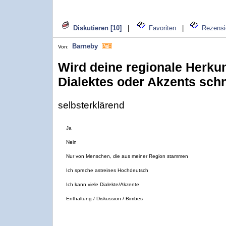
Diskutieren [10]
|
Favoriten
|
Rezensi
Barneby
Von:
Wird deine regionale Herkun
Dialektes oder Akzents schn
selbsterklärend
Ja
Nein
Nur von Menschen, die aus meiner Region stammen
Ich spreche astreines Hochdeutsch
Ich kann viele Dialekte/Akzente
Enthaltung / Diskussion / Bimbes