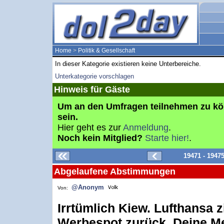
Home
>
Politik & Gesellschaft
In dieser Kategorie existieren keine Unterbereiche.
Unterkategorie vorschlagen
Hinweis für Gäste
Um an den Umfragen teilnehmen zu k
sein.
Hier geht es zur
Anmeldung
.
Noch kein Mitglied?
Starte hier!
.
19471 - 1947
Abgelaufene Abstimmungen
@Anonym
Von:
Irrtümlich Kiew. Lufthansa 
Werbespot zurück. Deine M