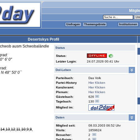
Mitgli
Umfragen
Themengebiete
Institutionen
Desertskys Profil
Urschwob ausm Schwobaländle
Status
rad:
Status:
° 6' 0''
Letzter Login:
24.07.2026 00:41 Uhr
rad:
Dol-Leben
3
N 48° 50' 0``
Parteibuch:
Das Volk
Partei-History
Hier Klicken
Kanzleramt:
Hier Klicken
Plenum:
Hier Klicken
Gästebuch:
626
Tagebuch:
130
Mitglied im:
Daten
Mitglied seit:
08.03.2003 06:52 Uhr
,
14
,
13
,
12
,
11
,
10
,
9
,
8
,
Visits:
1859624
Besucher:
2
Dol-Points:
0