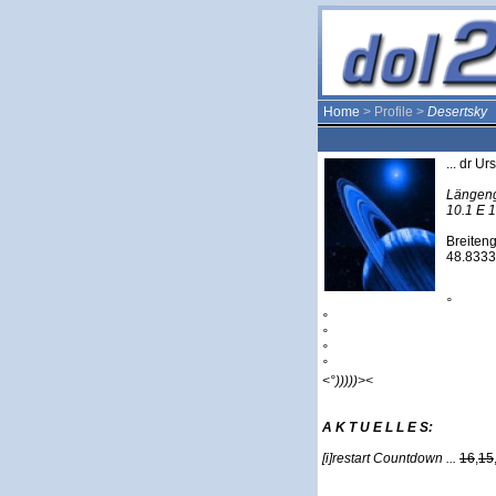
Home
> Profile >
Desertsky
... dr 
Längeng
10.1 E 10
Breiteng
48.833
°
°
°
°
°
<°)))))><
A K T U E L L E S:
[i]restart Countdown ...
16
,
15