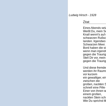
Ludwig Hirsch
-
1928
Zitat:
Eines Abends setz
Weißt Du, mein So
Knall wenn\'s auf 
schwarzen Rußschi
landen. Irgendwo
Schwarzen Meer.
Bord haben die s
wenn man irgendw
gegen die Trauri
Stell Dir vor, mei
gegen die Traurig
Und diese fremd
werden ihr Raumsc
vor kurzem
ein gewaltiger, ei
zwischen die
großen, nackten 
schnell eine Pille
Einer von ihnen w
einem großen,
nackten Stein sch
Wie Du sprichst 