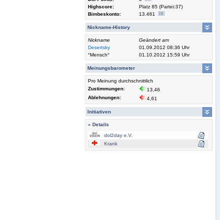
Highscore:
Platz 85 (Partei:37)
Bimbeskonto:
13.461
Nickname-History
Nickname
Geändert am
Desertsky
01.09.2012 08:36 Uhr
°Mensch°
01.10.2012 15:59 Uhr
Meinungsbarometer
Pro Meinung durchschnittlich
Zustimmungen:
13,46
Ablehnungen:
4,61
Initiativen
» Details
dol2day e.V.
Krank