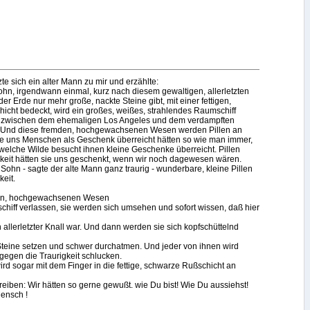
te sich ein alter Mann zu mir und erzählte:
hn, irgendwann einmal, kurz nach diesem gewaltigen, allerletzten
der Erde nur mehr große, nackte Steine gibt, mit einer fettigen,
cht bedeckt, wird ein großes, weißes, strahlendes Raumschiff
 zwischen dem ehemaligen Los Angeles und dem verdampften
 Und diese fremden, hochgewachsenen Wesen werden Pillen an
ie uns Menschen als Geschenk überreicht hätten so wie man immer,
elche Wilde besucht ihnen kleine Geschenke überreicht. Pillen
gkeit hätten sie uns geschenkt, wenn wir noch dagewesen wären.
n Sohn - sagte der alte Mann ganz traurig - wunderbare, kleine Pillen
keit.
en, hochgewachsenen Wesen
hiff verlassen, sie werden sich umsehen und sofort wissen, daß hier
n allerletzter Knall war. Und dann werden sie sich kopfschüttelnd
Steine setzen und schwer durchatmen. Und jeder von ihnen wird
 gegen die Traurigkeit schlucken.
ird sogar mit dem Finger in die fettige, schwarze Rußschicht an
reiben: Wir hätten so gerne gewußt. wie Du bist! Wie Du aussiehst!
Mensch !