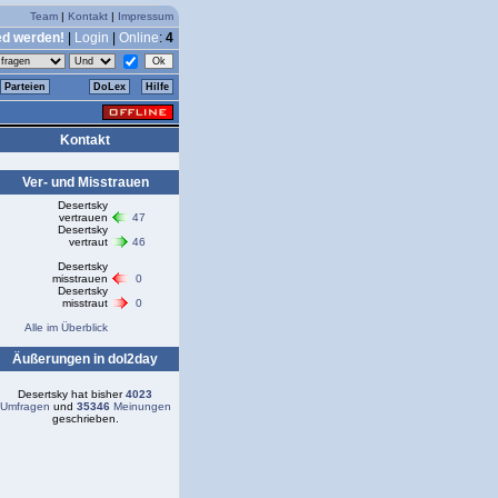
Team
|
Kontakt
|
Impressum
ed werden!
|
Login
|
Online
:
4
Parteien
DoLex
Hilfe
Kontakt
Ver- und Misstrauen
Desertsky
vertrauen
47
Desertsky
vertraut
46
Desertsky
misstrauen
0
Desertsky
misstraut
0
Alle im Überblick
Äußerungen in dol2day
Desertsky hat bisher
4023
Umfragen
und
35346
Meinungen
geschrieben.