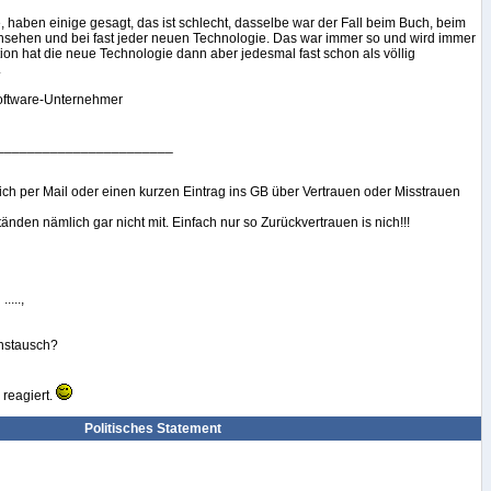
, haben einige gesagt, das ist schlecht, dasselbe war der Fall beim Buch, beim
rnsehen und bei fast jeder neuen Technologie. Das war immer so und wird immer
ion hat die neue Technologie dann aber jedesmal fast schon als völlig
.
Software-Unternehmer
_______________________
h per Mail oder einen kurzen Eintrag ins GB über Vertrauen oder Misstrauen
änden nämlich gar nicht mit. Einfach nur so Zurückvertrauen is nich!!!
....,
enstausch?
 reagiert.
Politisches Statement