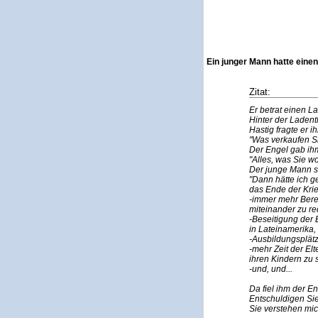
Ein junger Mann hatte eine
Zitat:
Er betrat einen L
Hinter der Ladent
Hastig fragte er ih
"Was verkaufen S
Der Engel gab ihm
"Alles, was Sie wo
Der junge Mann s
"Dann hätte ich g
das Ende der Krieg
-immer mehr Berei
miteinander zu re
-Beseitigung der 
in Lateinamerika,
-Ausbildungsplätz
-mehr Zeit der Elt
ihren Kindern zu 
-und, und...
Da fiel ihm der E
Entschuldigen Si
Sie verstehen mic