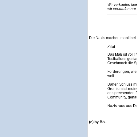
Wir verkaufen kei
wir verkaufen nu
Die Nazis machen mobil bei 
Zitat:
Das Maß ist voll!
Testballons gesta
Geschmack die Sp
Forderungen, wie
weit.
Daher, Schluss mi
Gremium ist meine
entsprechenden Do
Community, genau
Nazis raus aus D
(c) by Bö..