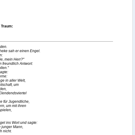
n Traum:
aden.
heke sah er einen Engel.
n:
ie, mein Herr?"
 freundlich Antwort:
llen."
agte:
erne:
e in aller Welt,
tschaft, um
den,
Elendendsviertel
e für Jugendliche,
ern, um mit ihren
spielen,
ngel ins Wort und sagte:
e junger Mann,
h nicht.