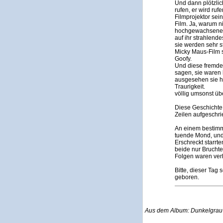
Und dann plötzlic
rufen, er wird ruf
Filmprojektor sei
Film. Ja, warum n
hochgewachsenen 
auf ihr strahlend
sie werden sehr 
Micky Maus-Film 
Goofy.
Und diese fremde
sagen, sie waren 
ausgesehen sie ha
Traurigkeit.
völlig umsonst übe
Diese Geschichte 
Zeilen aufgeschri
An einem bestimmt
tuende Mond, und 
Erschreckt starr
beide nur Bruchte
Folgen waren ver
Bitte, dieser Tag
geboren.
Aus dem Album: Dunkelgrau-