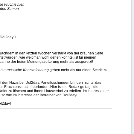
ne Früchte hier,
r den Samen.
Dol2day!!!
 Nachdem in den letzten Wochen verstärkt von der braunen Seite
rtet wurden, wie weit man wohl gehen könnte, ist für meinen
anne der freien Meinungsäußerung mehr als ausgereizt!
 die
rassische Kennzeichnung
gehen mehr als nur einen Schritt zu
t den Nazis bei Dol2day. Parteilöschungen bringen nichts, das
s Erachtens nach überfordert. Hier ist die Redax gefragt, die
ler zu löschen und ihnen Hausverbot zu erteilen. Im Interesse der
so wie im Interesse der Betreiber von Dol2day!
ol2day!