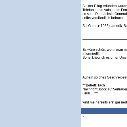
Als der Pflug erfunden wurde
Telefon, beim Auto, beim Fe
so sein. Die nächste Generat
selbstverständlich betrachtet
Bill Gates (*1955), amerik. 
______________________
Es wäre schön, wenn man mic
informiert!!!
Sonst krieg ich es unter Umst
Auf ein solches Geschreibsel .
"""Betreff: Tach
Nachricht: Bock auf Vertrau
Gruß ... """
wird meinerseits erst gar ned
*