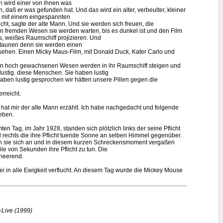
h wird einer von ihnen was
en, daß er was gefunden hat. Und das wird ein alter, verbeulter, kleiner
n mit einem eingespannten
icht, sagte der alte Mann. Und sie werden sich freuen, die
fremden Wesen sie werden warten, bis es dunkel ist und den Film
es, weißes Raumschiff projizieren. Und
staunen denn sie werden einen
sehen. Einen Micky Maus-Film, mit Donald Duck, Kater Carlo und
n hoch gewachsenen Wesen werden in ihr Raumschiff steigen und
lustig. diese Menschen. Sie haben lustig
ben lustig gesprochen wir hätten unsere Pillen gegen die
rreicht.
hat mir der alte Mann erzählt. Ich habe nachgedacht und folgende
eben.
en Tag, im Jahr 1928, standen sich plötzlich links der seine Pflicht
rechts die ihre Pflicht tuende Sonne an selben Himmel gegenüber.
ten sie sich an und in diesem kurzen Schreckensmoment vergaßen
ile von Sekunden ihre Pflicht zu tun. Die
heerend.
 sei in alle Ewigkeit verflucht. An diesem Tag wurde die Mickey Mouse
Live (1999)