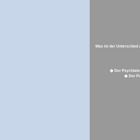
Was ist der Unterschied 
� Der Psychiater
� Der Pa