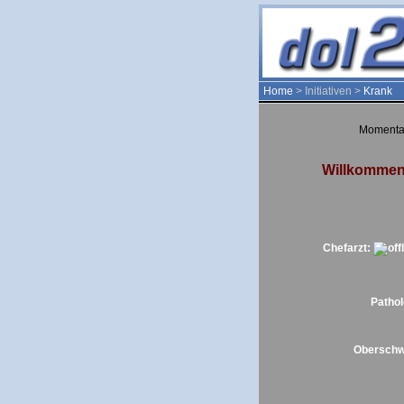
Home
> Initiativen >
Krank
Momenta
Willkommen 
Chefarzt:
Patho
Oberschw