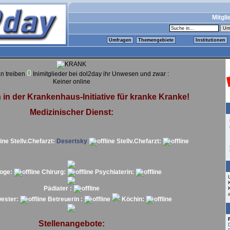
Mitgli
Umfragen
Themengebiete
Institutionen
0
n treiben
Inimitglieder bei dol2day ihr Unwesen und zwar :
Keiner online
in der Krankenhaus-Initiative für kranke Kranke!
Medizinischer Dienst:
Stellv.Chefarzt:
Desertsky
Stellv.Chefarzt:
loge:
Chirurg:
Psychiaterin:
Pädiater :
ester:
Betreuerin :
Köchin:
Stellenangebote: