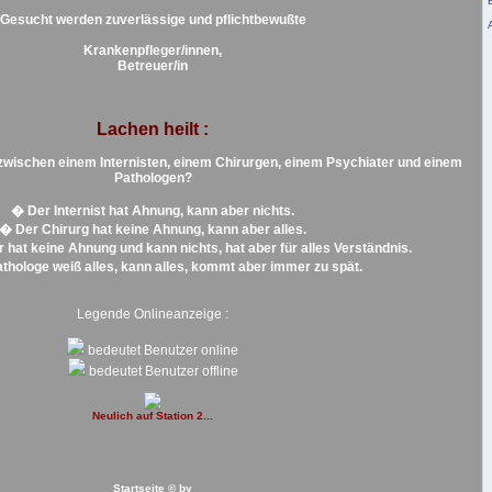
Gesucht werden zuverlässige und pflichtbewußte
Krankenpfleger/innen,
Betreuer/in
Lachen heilt :
zwischen einem Internisten, einem Chirurgen, einem Psychiater und einem
Pathologen?
� Der Internist hat Ahnung, kann aber nichts.
� Der Chirurg hat keine Ahnung, kann aber alles.
 hat keine Ahnung und kann nichts, hat aber für alles Verständnis.
thologe weiß alles, kann alles, kommt aber immer zu spät.
Legende Onlineanzeige :
bedeutet Benutzer online
bedeutet Benutzer offline
Neulich auf Station 2...
Startseite © by