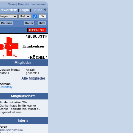
Team
|
Kontakt
|
Impressum
ed werden!
|
Login
|
Online
:
5
Parteien
DoLex
Hilfe
Mitglieder
Letzten Monat
Anzahl
aktiv: 1
gesamt: 1
Alle Mitglieder
Admins
Desertsky
Mitgliedschaft
Um der Initiative "Die
Krankenhaus-Ini für kranke
Kranke" beizutreten, musst du
angemeldet sein.
Intern
Foren
Diskussionsforum