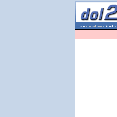
Home
> Initiativen >
Krank
>