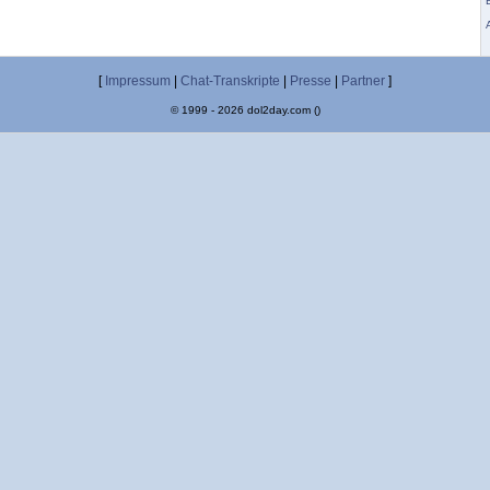
[
Impressum
|
Chat-Transkripte
|
Presse
|
Partner
]
© 1999 - 2026 dol2day.com ()