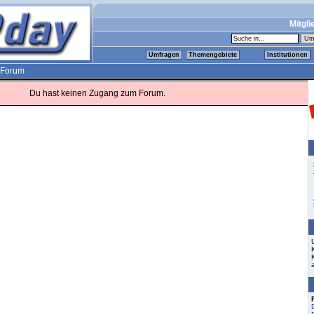
Mitgli
Umfragen
Themengebiete
Institutionen
Forum
Du hast keinen Zugang zum Forum.