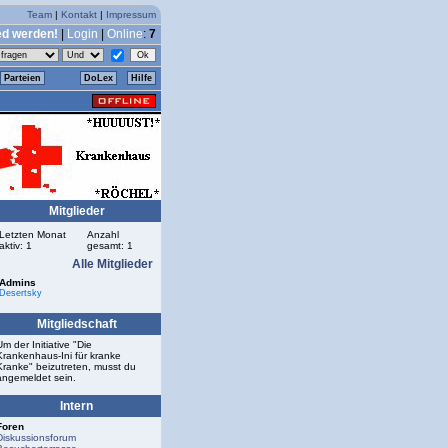
Team
|
Kontakt
|
Impressum
ed werden!
|
Login
|
Online
:
7
Parteien
DoLex
Hilfe
Mitglieder
Letzten Monat
Anzahl
aktiv: 1
gesamt: 1
Alle Mitglieder
Admins
Desertsky
Mitgliedschaft
Um der Initiative "Die
Krankenhaus-Ini für kranke
Kranke" beizutreten, musst du
angemeldet sein.
Intern
Foren
Diskussionsforum