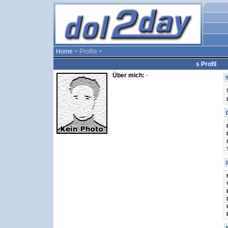
Home
> Profile >
s Profil
Über mich:
-