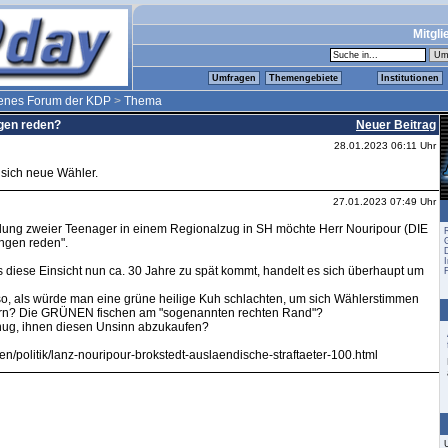
Mitgli
Umfragen
Themengebiete
Institutionen
fenes Forum der KDP
>
Thema
ngen reden?
Neuer Beitrag
28.01.2023 06:11 Uhr
sich neue Wähler.
27.01.2023 07:49 Uhr
ung zweier Teenager in einem Regionalzug in SH möchte Herr Nouripour (DIE
gen reden".
I
diese Einsicht nun ca. 30 Jahre zu spät kommt, handelt es sich überhaupt um
 so, als würde man eine grüne heilige Kuh schlachten, um sich Wählerstimmen
ern? Die GRÜNEN fischen am "sogenannten rechten Rand"?
nug, ihnen diesen Unsinn abzukaufen?
ten/politik/lanz-nouripour-brokstedt-auslaendische-straftaeter-100.html