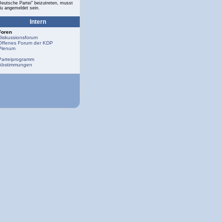
Deutsche Partei" beizutreten, musst
du angemeldet sein.
Intern
Foren
Diskussionsforum
Offenes Forum der KDP
Plenum
Parteiprogramm
Abstimmungen