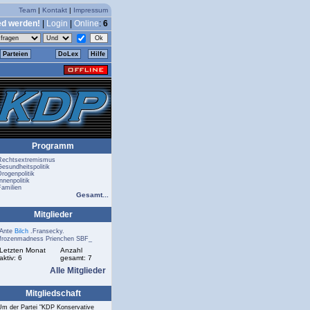
Team
|
Kontakt
|
Impressum
ed werden!
|
Login
|
Online
:
6
Parteien
DoLex
Hilfe
Programm
Rechtsextremismus
Gesundheitspolitik
Drogenpolitik
nnenpolitik
Familien
Gesamt...
Mitglieder
Ante
Bilch
.Fransecky.
frozenmadness
Prienchen
SBF_
Letzten Monat
Anzahl
aktiv: 6
gesamt: 7
Alle Mitglieder
Mitgliedschaft
Um der Partei "KDP Konservative