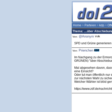
Home
>
Parteien
>
kdp
>
Of
Thema: ....über Abschiebu
@Anonym
Von:
SPD und Grüne generieren 
Prienchen
Von:
Im Nachgang zu der Ermord
GRÜNEN) "über Abschiebun
Mal abgesehen davon, dass 
eine Einsicht?
Oder tut man öffentlich nur
zur nächsten Wahl zu sich
Welcher Wähler ist blöd ge
https://www.zdf.de/nachrich