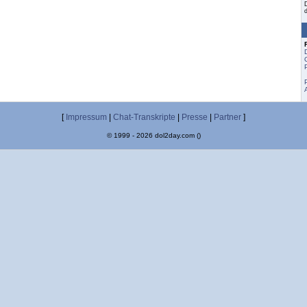
[
Impressum
|
Chat-Transkripte
|
Presse
|
Partner
]
© 1999 - 2026 dol2day.com ()