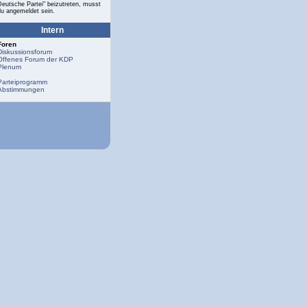
Deutsche Partei" beizutreten, musst
du angemeldet sein.
Intern
Foren
Diskussionsforum
Offenes Forum der KDP
Plenum
Parteiprogramm
Abstimmungen