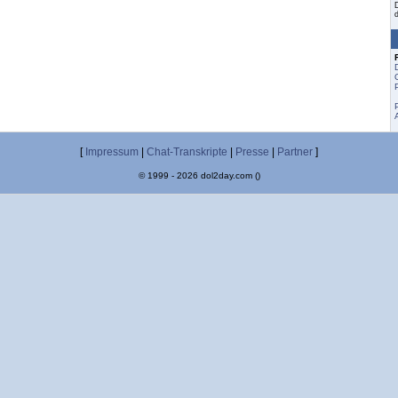
[
Impressum
|
Chat-Transkripte
|
Presse
|
Partner
]
© 1999 - 2026 dol2day.com ()