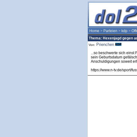
Home
>
Parteien
>
kdp
>
Of
Thema: Hexenjagd gegen ar
Prienchen
Von:
...so beschwerte sich einst
sein Geburtsdatum gefälsch
Anschuldigungen soweit erh
https://www.n-tv.de/sport/f