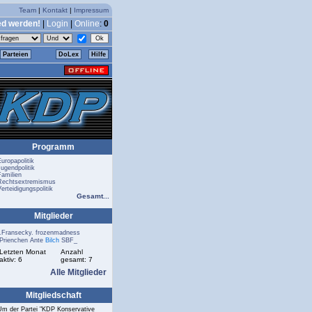
Team
|
Kontakt
|
Impressum
ed werden!
|
Login
|
Online
:
0
Parteien
DoLex
Hilfe
Programm
Europapolitik
Jugendpolitik
Familien
Rechtsextremismus
erteidigungspolitik
Gesamt...
Mitglieder
.Fransecky.
frozenmadness
Prienchen
Ante
Bilch
SBF_
Letzten Monat
Anzahl
aktiv: 6
gesamt: 7
Alle Mitglieder
Mitgliedschaft
Um der Partei "KDP Konservative