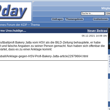
Mitgli
Umfragen
Themengebiete
Institutionen
fenes Forum der KDP
>
Thema
me Unschuldige....
Neuer Beitrag
06.12.2021 14:06 Uhr
 Fußballprofi Bakery Jatta vom HSV als die BILD-Zeitung behauptete, er habe
t und falsche Angaben zu seiner Person gemacht. Nun haben sich offenbar die
ärtet, dass es zu einer Anklage kommt:
ussball/Anklage-gegen-HSV-Profi-Bakery-Jatta-article22979664.html
V