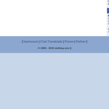
[
Impressum
|
Chat-Transkripte
|
Presse
|
Partner
]
© 1999 - 2026 dol2day.com ()