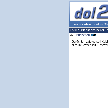
Home
>
Parteien
>
kdp
>
Of
Thema: Gladbachs neuer Tr
Prienchen
Von:
Gerüchten zufolge soll Xa
zum BVB wechselt. Das wär j