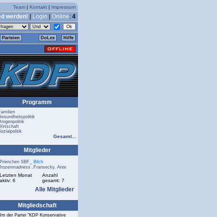
Team
|
Kontakt
|
Impressum
ed werden!
|
Login
|
Online
:
4
Parteien
DoLex
Hilfe
Programm
Familien
Gesundheitspolitik
Drogenpolitik
Wirtschaft
ozialpolitik
Gesamt...
Mitglieder
Prienchen
SBF_
Bilch
frozenmadness
.Fransecky.
Ante
Letzten Monat
Anzahl
aktiv: 6
gesamt: 7
Alle Mitglieder
Mitgliedschaft
Um der Partei "KDP Konservative