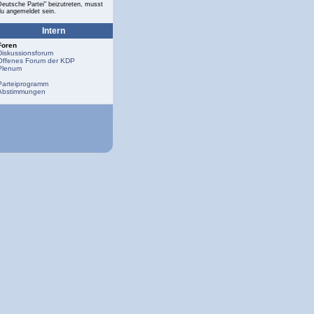
Deutsche Partei" beizutreten, musst
du angemeldet sein.
Intern
Foren
Diskussionsforum
Offenes Forum der KDP
Plenum
Parteiprogramm
Abstimmungen