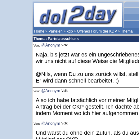
Home
>
Parteien
>
kdp
>
Offenes Forum der KDP
>
Thema
Thema: Parteiausschluss
@Anonym
Von:
Naja, bis jetzt war es ein ungeschrieben
wir uns nicht auf diese Weise die Mitgli
@Nils, wenn Du zu uns zurück willst, stel
Er wird dann schnell bearbeitet. ;)
@Anonym
Von:
Also ich habe tatsächlich vor meiner Mitg
Antrag bei der CKP gestellt. Ich dachte abe
indem Moment wo ich hier aufgenommen
@Anonym
Von:
Und warst du ohne dein Zutun, als du aus