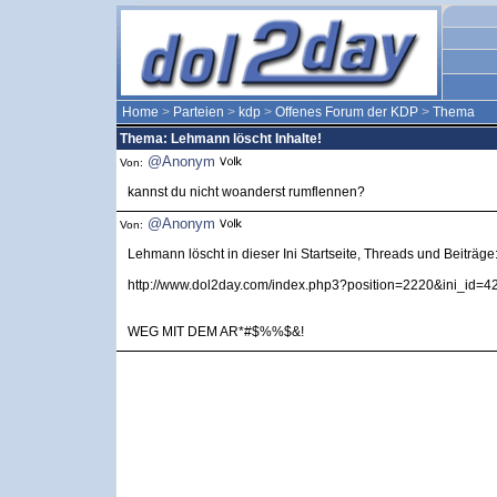
Home
>
Parteien
>
kdp
>
Offenes Forum der KDP
>
Thema
Thema: Lehmann löscht Inhalte!
@Anonym
Von:
kannst du nicht woanderst rumflennen?
@Anonym
Von:
Lehmann löscht in dieser Ini Startseite, Threads und Beiträge
http://www.dol2day.com/index.php3?position=2220&ini_id=4
WEG MIT DEM AR*#$%%$&!