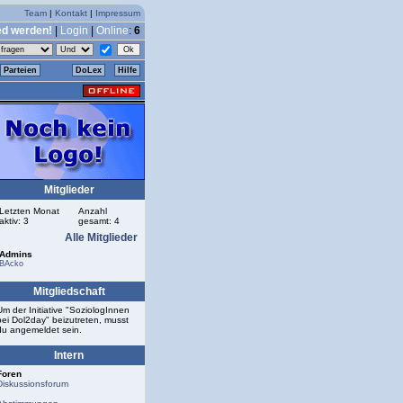
Team
|
Kontakt
|
Impressum
ed werden!
|
Login
|
Online
:
6
Parteien
DoLex
Hilfe
Mitglieder
Letzten Monat
Anzahl
aktiv: 3
gesamt: 4
Alle Mitglieder
Admins
BAcko
Mitgliedschaft
Um der Initiative "SoziologInnen
bei Dol2day" beizutreten, musst
du angemeldet sein.
Intern
Foren
Diskussionsforum