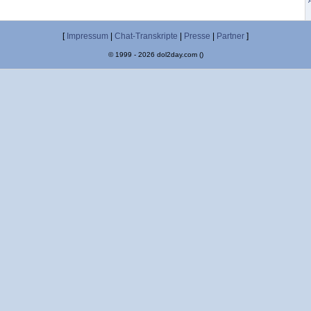
[
Impressum
|
Chat-Transkripte
|
Presse
|
Partner
]
© 1999 - 2026 dol2day.com ()