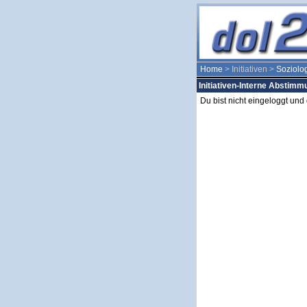
Home
> Initiativen >
Soziolo
Initiativen-Interne Abstim
Du bist nicht eingeloggt un