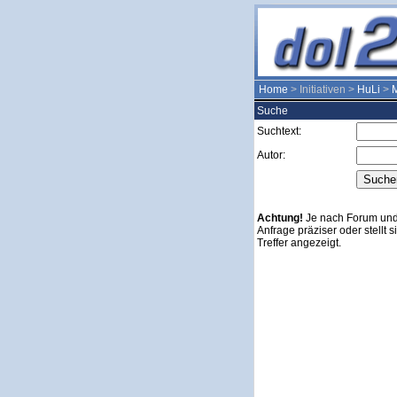
Home
> Initiativen >
HuLi
>
M
Suche
Suchtext:
Autor:
Achtung!
Je nach Forum und 
Anfrage präziser oder stellt 
Treffer angezeigt.