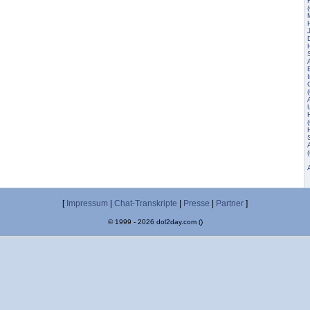
I
[
Impressum
|
Chat-Transkripte
|
Presse
|
Partner
]
© 1999 - 2026 dol2day.com ()