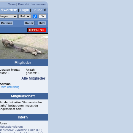
Team
|
Kontakt
|
Impressum
ed werden!
|
Login
|
Online
:
6
Parteien
DoLex
Hilfe
Mitglieder
Letzten Monat
Anzahl
aktiv: 3
gesamt: 3
Alle Mitglieder
Admins
Reim-und-Klang
Mitgliedschaft
Um der Initiative "Humoristische
Linke" beizutreten, musst du
angemeldet sein.
Intern
Foren
Diskussionsforum
Depressive Zynische Linke (OF)