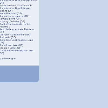
Humoristische Unabhängige Linke
(OF)
Melancholische Plattform (OF)
Humoristische Unabhängige
Jugend (OF)
Demo-Plattform (OF)
Humoristische Jugend (OF)
Schwatz-Front (OF)
Achtung: Geheim! (OF)
Brachialhumoristische Linke
nitiative (
Geschlechterneutrale Plattform
(OF)
Anonyme Kaffeetrinker (OF)
Unsinnität (OF)
Humorlose Unabhängige Linke
(OF)
Humorlose Linke (OF)
Sonstige Linke (OF)
Autonome Humoristische Linke
(OF)
Abstimmungen