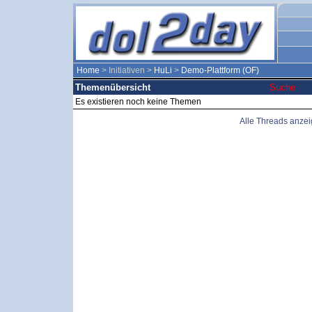
Home
> Initiativen >
HuLi
>
Demo-Plattform (OF)
Themenübersicht
Suche
Es existieren noch keine Themen
Alle Threads anze