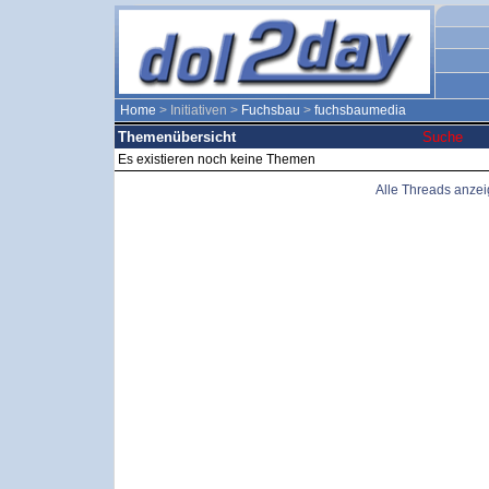
Home
> Initiativen >
Fuchsbau
>
fuchsbaumedia
Themenübersicht
Suche
Es existieren noch keine Themen
Alle Threads anze