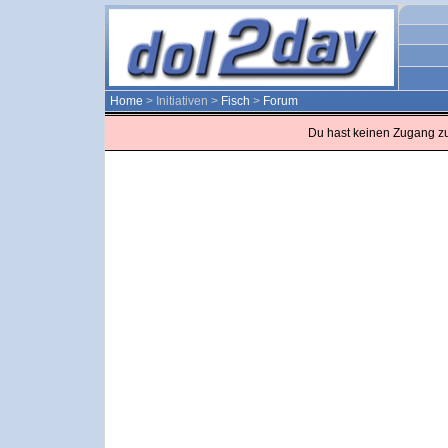
Home
> Initiativen >
Fisch
>
Forum
Du hast keinen Zugang z