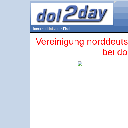
Home
> Initiativen >
Fisch
Vereinigung norddeut
bei do