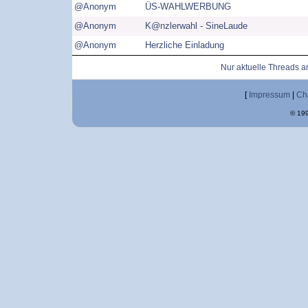
@Anonym
ÜS-WAHLWERBUNG
@Anonym
K@nzlerwahl - SineLaude
@Anonym
Herzliche Einladung
Nur aktuelle Threads 
[
Impressum
|
Ch
© 199