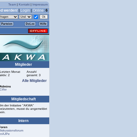
Team
|
Kontakt
|
Impressum
ed werden!
|
Login
|
Online
:
6
Parteien
DoLex
Hilfe
Mitglieder
Letzten Monat
Anzahl
aktiv: 2
gesamt: 3
Alle Mitglieder
Admins
Ciffer
Mitgliedschaft
Um der Initiative "AKWA"
beizutreten, musst du angemeldet
sein.
Intern
Foren
Diskussionsforum
knAJPe