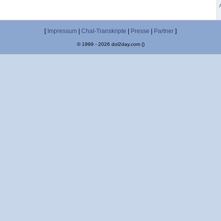
[
Impressum
|
Chat-Transkripte
|
Presse
|
Partner
]
© 1999 - 2026 dol2day.com ()