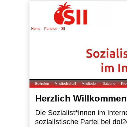
Home
>
Parteien
>
SII
Beitreten
Mitgliedschaft
Mitglieder
Satzung
Pr
Herzlich Willkommen 
Die Sozialist*innen im Intern
sozialistische Partei bei dol