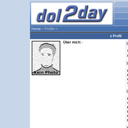
Home
> Profile >
s Profil
Über mich:
-