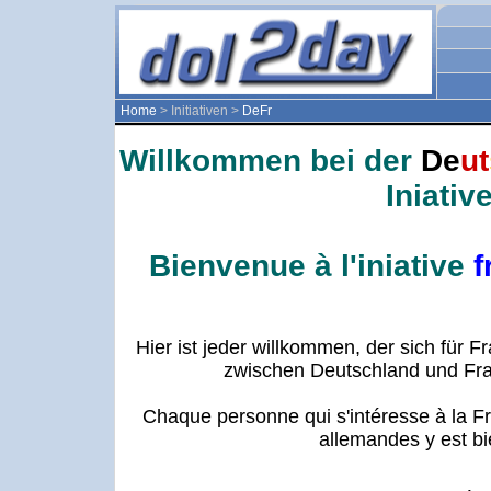
Home
> Initiativen >
DeFr
Willkommen bei der
De
ut
Iniative
Bienvenue à l'iniative
f
Hier ist jeder willkommen, der sich für 
zwischen Deutschland und Fran
Chaque personne qui s'intéresse à la Fr
allemandes y est b