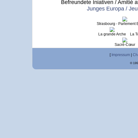
Befreundete Iniativen / Amitié av
Junges Europa / Je
Strasbourg - Parlement
La grande Arche
La To
Sacré-Cœur
[
Impressum
|
Ch
© 199