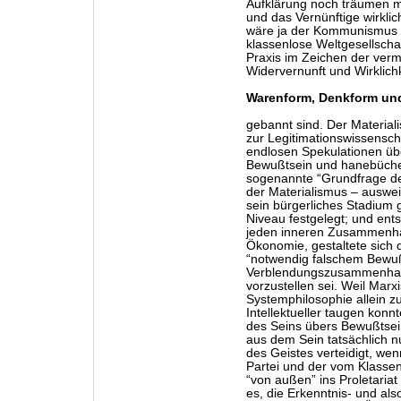
Aufklärung noch träumen mo
und das Vernünftige wirklich
wäre ja der Kommunismus a
klassenlose Weltgesellscha
Praxis im Zeichen der verm
Widervernunft und Wirkli
Warenform, Denkform un
gebannt sind. Der Material
zur Legitimationswissensch
endlosen Spekulationen übe
Bewußtsein und hanebüche
sogenannte “Grundfrage de
der Materialismus – ausweis
sein bürgerliches Stadium g
Niveau festgelegt; und ent
jeden inneren Zusammenhang
Ökonomie, gestaltete sich 
“notwendig falschem Bewuß
Verblendungszusammenhang
vorzustellen sei. Weil Marxi
Systemphilosophie allein zu
Intellektueller taugen konn
des Seins übers Bewußtsei
aus dem Sein tatsächlich n
des Geistes verteidigt, wen
Partei und der vom Klassen
“von außen” ins Proletariat
es, die Erkenntnis- und also