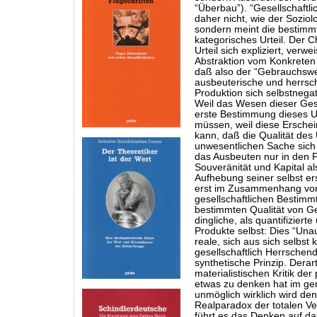
“Überbau”). “Gesellschaftl
daher nicht, wie der Soziolo
sondern meint die bestimmte
kategorisches Urteil. Der C
Urteil sich expliziert, verwe
Abstraktion vom Konkreten e
daß also der “Gebrauchswer
ausbeuterische und herrsch
Produktion sich selbstnegat
Weil das Wesen dieser Gese
erste Bestimmung dieses U
müssen, weil diese Ersche
kann, daß die Qualität des
unwesentlichen Sache sich 
das Ausbeuten nur in den 
Souveränität und Kapital al
Aufhebung seiner selbst er
erst im Zusammenhang von 
gesellschaftlichen Bestimmt
bestimmten Qualität von Ges
dingliche, als quantifiziert
Produkte selbst: Dies “Unau
reale, sich aus sich selbst 
gesellschaftlich Herrsche
synthetische Prinzip. Dera
materialistischen Kritik de
etwas zu denken hat im ge
unmöglich wirklich wird de
Realparadox der totalen V
führt es das Denken auf da