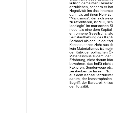
kritisch gemeinten Gesells
anzukleben, sondern er hat
Negativität ins das Inners
darin als auf ihren Nerv zu
“Marxismus”, der sich weige
zu reflektieren, ist Müll, s
Ideologie” im marxschen Sin
neue, als eine dem Kapital
entronnene Gesellschaftsfo
Selbstaufhebung des Kapita
Barbarei als genuin deutsc
Konsequenzen zieht aus d
kein Materialismus ist mehr
der Kritik der politischen
Materialismus zudem, der, 
Erfahrung, nicht darum kämp
bewahren, das heißt nicht
Faktoren, Sonderwege etc. 
zerstäuben zu lassen. Nic
aus dem Kapital “abzuleite
darum, der katastrophalen 
Begriff, der Barbarei, krit
der Totalität.