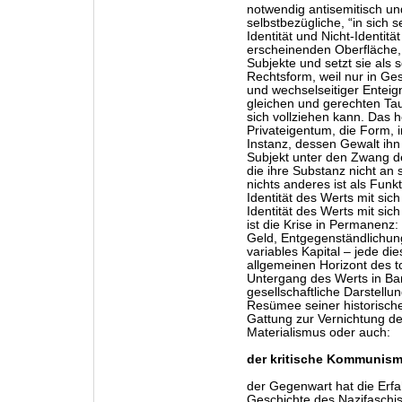
notwendig antisemitisch un
selbstbezügliche, “in sich s
Identität und Nicht-Identität
erscheinenden Oberfläche, d
Subjekte und setzt sie als s
Rechtsform, weil nur in Ges
und wechselseitiger Enteign
gleichen und gerechten Tau
sich vollziehen kann. Das h
Privateigentum, die Form, i
Instanz, dessen Gewalt ihn
Subjekt unter den Zwang der 
die ihre Substanz nicht an s
nichts anderes ist als Funk
Identität des Werts mit sic
Identität des Werts mit sich
ist die Krise in Permanenz
Geld, Entgegenständlichung 
variables Kapital – jede di
allgemeinen Horizont des 
Untergang des Werts in Barb
gesellschaftliche Darstellu
Resümee seiner historische
Gattung zur Vernichtung de
Materialismus oder auch:
der kritische Kommunis
der Gegenwart hat die Erf
Geschichte des Nazifaschis