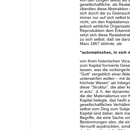
von den Dingen selbst als s
gesellschaftliche, als Realab
überdies diese Abstraktion 
sich durch die zu Gebrauc
immer nur auf sich selbst b
nicht, um den Kapitalismus 
jedoch wirkliche Organisat
Reproduktion dem Erkenntn
setzt sich diese Realabstra
zu sich selbst, daß sie darü
Marx 1867 stöhnte, als
“automatisches, in sich 
von ihren historischen Vor
zum Kapital formierte Gesel
lassen, was die vorbürger
“Gott” vergeblich einer Abl
unterwerfen wollen – mit d
höchste Wesen” als Inbegrif
diese “Struktur”, die aber k
in actu”, d. h. der dynamis
die der Materialismus von
Kapital belegte, das heißt 
gesellschaftliches Verhält
selbst vom Ding zum Subjek
Kapital sind daher, dem ma
Begriffe, die eine Sache un
Bestimmungen also, die ei
Vernunft ausdrückten, sond