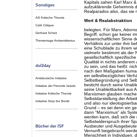
Kapitals sahen Karl Marx 
Sonstiges
aufzuklärende Geheimnis de
Realparadox also, das sie
AG Kritische Theorie
Wert & Realabstraktion
Café Critique
belegten. Für Marx, Adorno
Gerhard Scheit
Begriff, schon gar keiner i
wissenschaftlichen Sinne de
Thementage Antisemitismus
Verhältnis zur unter ihm be
eine Schublade zu ihrem wie
vielmehr bestimmt als der
gesellschaftlich spezifisc
Qualität in nichts anderem 
dol2day
zu sein, und das heißt: nic
nach den Maßgaben humaner 
ein selbstbezügliches Verhä
Antideutsche Initiative
Selbstbegründung und Selbs
besticht durch seine Unable
Initiative der Freunde Israels
seine Unableitbarkeit aus Ar
Initiative Kritische Theorie
Marxismen glauben machen 
Selbstdarstellung der Arbeit)
Initiative Stop the Bomb
und also nur ideologisierbar
Grund – es sei denn ein ge
dann “Marxismus” als Syst
werden kann, daß sich die
Selbstwiderspruch ihrer Sp
Bücher der ISF
Ausbeuter und Ausgebeutete
Vernunft beigebracht werde
Menschheit in Individuen,