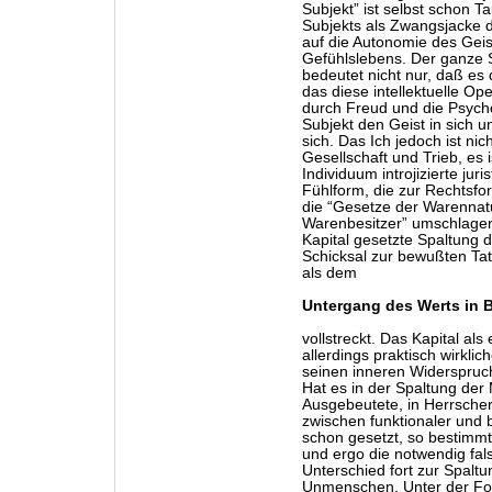
Subjekt” ist selbst schon T
Subjekts als Zwangsjacke d
auf die Autonomie des Geist
Gefühlslebens. Der ganze S
bedeutet nicht nur, daß es 
das diese intellektuelle Ope
durch Freud und die Psych
Subjekt den Geist in sich u
sich. Das Ich jedoch ist ni
Gesellschaft und Trieb, es i
Individuum introjizierte jur
Fühlform, die zur Rechtsfor
die “Gesetze der Warennatur
Warenbesitzer” umschlagen.
Kapital gesetzte Spaltung 
Schicksal zur bewußten Tat
als dem
Untergang des Werts in B
vollstreckt. Das Kapital al
allerdings praktisch wirkli
seinen inneren Widerspruch
Hat es in der Spaltung der
Ausgebeutete, in Herrsche
zwischen funktionaler und
schon gesetzt, so bestimm
und ergo die notwendig fal
Unterschied fort zur Spal
Unmenschen. Unter der For