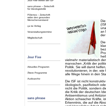
Jour Fixe-Verein der ISF
sans phrase – Zeitschrift
für Ideologiekritik
Pólemos – Zeitschrift
wider den gesunden
Menschenverstand
Di
(IS
ça ira Verlag
una
an 
Veranstaltungstermine
der
Mitgliedschaft
Die
kla
bez
Pro
hei
Jour Fixe
vielmehr materialistisch de
marxschen „Kritik der polit
Politik. Sie will damit helf
Aktuelles Programm
revolutionieren, in der, wi
Ältere Programme
alle Wege hinein in den Sta
Audioarchiv
Die ISF ist nicht konstrukti
ökologisch, pazifistisch ode
nicht die Politik, sondern d
die Kritik der deutschen I
Antisemitismus und Antizioni
sans phrase
Aktion schwacher Kräfte, ist
Erkenntnis, die auf die Abs