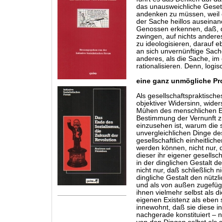
das unausweichliche Geset
andenken zu müssen, weil d
der Sache heillos auseinan
Genossen erkennen, daß, d
zwingen, auf nichts anderes
zu ideologisieren, darauf e
an sich unvernünftige Sache
anderes, als die Sache, im
rationalisieren. Denn, logis
eine ganz unmögliche Pr
Als gesellschaftspraktische
objektiver Widersinn, widers
Mühen des menschlichen Er
Bestimmung der Vernunft zu
einzusehen ist, warum die 
unvergleichlichen Dinge d
gesellschaftlich einheitli
werden können, nicht nur, 
dieser ihr eigener gesellsc
in der dinglichen Gestalt de
nicht nur, daß schließlich n
dingliche Gestalt den nütz
und als von außen zugefüg
ihnen vielmehr selbst als d
eigenen Existenz als eben 
innewohnt, daß sie diese in 
nachgerade konstituiert – ne