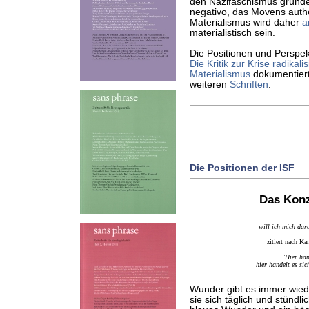
den Nazifaschismus gründet
negativo, das Movens auth
Materialismus wird daher
a
materialistisch sein.
Die Positionen und Perspek
Die Kritik zur Krise radikali
Materialismus
dokumentiert
weiteren
Schriften
.
Die Positionen der ISF
Das Konz
will ich mich dar
zitiert nach K
"Hier han
hier handelt es si
Wunder gibt es immer wiede
sie sich täglich und stündlic