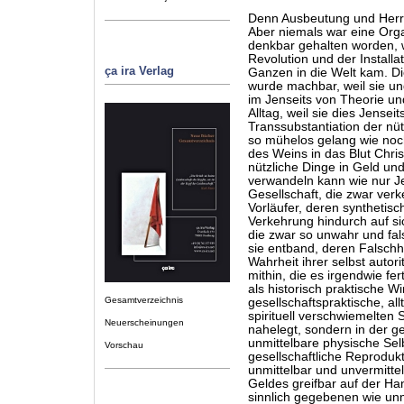
Denn Ausbeutung und Herr
Aber niemals war eine Orga
denkbar gehalten worden, w
Revolution und der Installa
ça ira Verlag
Ganzen in die Welt kam. Die
wurde machbar, weil sie un
im Jenseits von Theorie un
Alltag, weil sie dies Jenseit
Transsubstantiation der nü
so mühelos gelang wie noch
des Weins in das Blut Christ
nützliche Dinge in Geld un
verwandeln kann wie nur J
Gesellschaft, die zwar verke
Vorläufer, deren synthetisc
Verkehrung hindurch auf sic
die zwar so unwahr und fal
sie entband, deren Falschh
Wahrheit ihrer selbst autor
mithin, die es irgendwie fer
als historisch praktische Wi
Gesamtverzeichnis
gesellschaftspraktische, all
spirituell verschwiemelten 
Neuerscheinungen
nahelegt, sondern in der 
unmittelbare physische Sel
Vorschau
gesellschaftliche Reproduk
unmittelbar und unvermittel
Geldes greifbar auf der Han
sinnlich gegebenen wie un