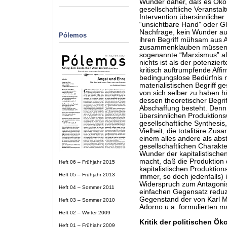
Wunder daher, daß es Ökon
gesellschaftliche Veranstal
Intervention übersinnliche
“unsichtbare Hand” oder G
Nachfrage, kein Wunder auc
Pólemos
ihren Begriff mühsam aus A
zusammenklauben müssen, 
sogenannte “Marxismus” al
nichts ist als der potenzi
kritisch auftrumpfende Affi
bedingungslose Bedürfnis 
materialistischen Begriff g
von sich selber zu haben h
dessen theoretischer Begrif
Abschaffung besteht. Denn d
übersinnlichen Produktions
gesellschaftliche Synthesis, 
Vielheit, die totalitäre Z
einem alles andere als abs
gesellschaftlichen Charakt
Wunder der kapitalistische
macht, daß die Produktion 
Heft 06 – Frühjahr 2015
kapitalistischen Produktion
Heft 05 – Frühjahr 2013
immer, so doch jedenfalls) 
Widerspruch zum Antagonis
Heft 04 – Sommer 2011
einfachen Gegensatz reduzi
Gegenstand der von Karl M
Heft 03 – Sommer 2010
Adorno u.a. formulierten ma
Heft 02 – Winter 2009
Kritik der politischen Ök
Heft 01 – Frühjahr 2009