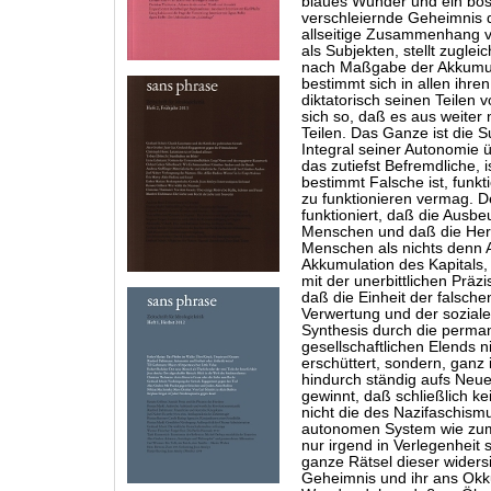
blaues Wunder und ein böse
verschleiernde Geheimnis d
allseitige Zusammenhang von
als Subjekten, stellt zuglei
nach Maßgabe der Akkumulat
bestimmt sich in allen ihr
diktatorisch seinen Teilen 
sich so, daß es aus weiter
Teilen. Das Ganze ist die 
Integral seiner Autonomie ü
das zutiefst Befremdliche, 
bestimmt Falsche ist, funk
zu funktionieren vermag. 
funktioniert, daß die Aus
Menschen und daß die Her
Menschen als nichts denn A
Akkumulation des Kapitals, 
mit der unerbittlichen Präz
daß die Einheit der falsche
Verwertung und der sozialen
Synthesis durch die perma
gesellschaftlichen Elends 
erschüttert, sondern, ganz 
hindurch ständig aufs Neu
gewinnt, daß schließlich ke
nicht die des Nazifaschismu
autonomen System wie zum 
nur irgend in Verlegenheit 
ganze Rätsel dieser widers
Geheimnis und ihr ans Okk