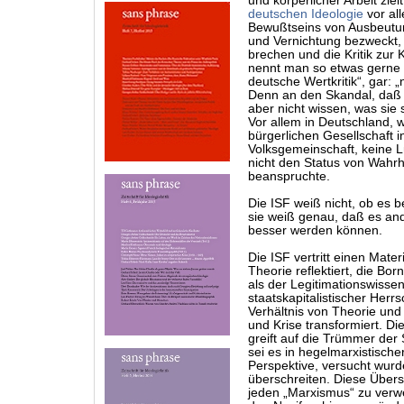
und körperlicher Arbeit zielt
deutschen Ideologie
vor al
Bewußtseins von Ausbeutun
und Vernichtung bezweckt
brechen und die Kritik zur K
nennt man so etwas gerne 
deutsche Wertkritik“, gar: 
Denn an den Skandal, daß 
aber nicht wissen, was sie
Vor allem in Deutschland,
bürgerlichen Gesellschaft 
Volksgemeinschaft, keine 
nicht den Status von Wahrh
beanspruchte.
Die ISF weiß nicht, ob es 
sie weiß genau, daß es an
besser werden können.
Die ISF vertritt einen Mater
Theorie reflektiert, die Bo
als der Legitimationswisse
staatskapitalistischer Herrs
Verhältnis von Theorie und P
und Krise transformiert. D
greift auf die Trümmer de
sei es in hegelmarxistische
Perspektive, versucht wurd
überschreiten. Diese Übers
jeden „Marxismus“ zu verwer