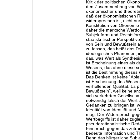
Kritik der politischen Ökon
den Zusammenhang von Wa
ökonomischer und theoretis
daß der ökonomistischen R
widersprechen ist, nicht nu
Konstitution von Ökonomie u
daher die marxsche Wertfo
Subjektform und Rechtsform
staatskritischer Perspektive
von Sein und Bewußtsein 
zu fassen, das heißt das De
ideologisches Phänomen, i
das, was Wert als Synthesi
ist Erscheinung eines als 
Wesens, das ohne diese sei
ist die Bestimmung dieses 
Das Denken ist keine “Able
ist Erscheinung des Wesens 
verhüllenden Qualität. Es p
Bewußtsein”, weil keine an
sich verkehrten Gesellschaf
notwendig falsch der Wert a
Gedanken zu bringen ist, we
Identität von Identität und 
mag. Der Widerspruch gege
Wertbegriffs ist daher zug
pseudorationalistische Red
Einspruch gegen das zutrau
bedeute Information und The
Denn das bürgerliche Subj