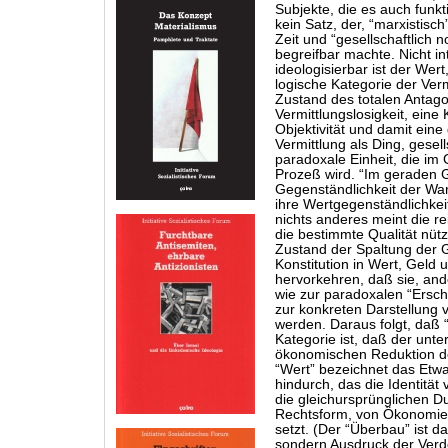
Subjekte, die es auch funkt
kein Satz, der, “marxistisc
Zeit und “gesellschaftlich n
begreifbar machte. Nicht inte
ideologisierbar ist der Wert,
logische Kategorie der Verm
Zustand des totalen Antag
Vermittlungslosigkeit, eine 
Objektivität und damit eine 
Vermittlung als Ding, gesel
paradoxale Einheit, die im 
Prozeß wird. “Im geraden G
Gegenständlichkeit der War
ihre Wertgegenständlichkeit
nichts anderes meint die re
die bestimmte Qualität nütz
Zustand der Spaltung der 
Konstitution in Wert, Geld 
hervorkehren, daß sie, ande
wie zur paradoxalen “Ersc
zur konkreten Darstellung
werden. Daraus folgt, daß 
Kategorie ist, daß der unte
ökonomischen Reduktion de
“Wert” bezeichnet das Etwa
hindurch, das die Identität
die gleichursprünglichen 
Rechtsform, von Ökonomie u
setzt. (Der “Überbau” ist da
sondern Ausdruck der Verd