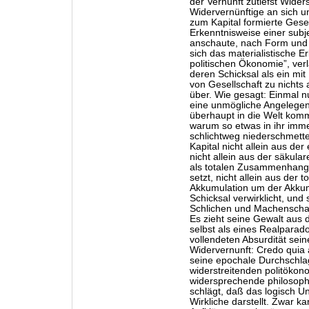
der Vernunft zutiefst Wider
Widervernünftige an sich u
zum Kapital formierte Gesell
Erkenntnisweise einer subjek
anschaute, nach Form und I
sich das materialistische Er
politischen Ökonomie”, verl
deren Schicksal als ein mi
von Gesellschaft zu nichts a
über. Wie gesagt: Einmal nur
eine unmögliche Angelegenh
überhaupt in die Welt komm
warum so etwas in ihr imme
schlichtweg niederschmette
Kapital nicht allein aus de
nicht allein aus der säkula
als totalen Zusammenhang 
setzt, nicht allein aus der 
Akkumulation um der Akkumu
Schicksal verwirklicht, und 
Schlichen und Machenschaf
Es zieht seine Gewalt aus d
selbst als eines Realparad
vollendeten Absurdität sein
Widervernunft: Credo quia
seine epochale Durchschlag
widerstreitenden politökon
widersprechende philosoph
schlägt, daß das logisch Un
Wirkliche darstellt. Zwar k