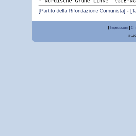
- Nordische Grüne Linke" (GUE-NG
[Partito della Rifondazione Comunista]
-
[T
[
Impressum
|
Ch
© 199